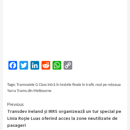
Facebook
Twitter
LinkedIn
Reddit
WhatsApp
Copy
Link
Tags:
Tramvaiele G Class intră în testele finale în trafic real pe rețeaua
Yarra Trams din Melbourne
Previous
Continue
Transdev Ireland și IRRS organizează un tur special pe
Reading
Linia Roșie Luas oferind acces la zone neutilizate de
pasageri