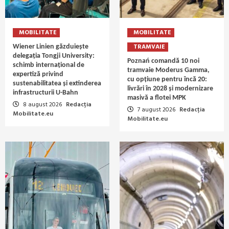
MOBILITATE
MOBILITATE
TRAMVAIE
Wiener Linien găzduiește
delegația Tongji University:
Poznań comandă 10 noi
schimb internațional de
tramvaie Moderus Gamma,
expertiză privind
cu opțiune pentru încă 20:
sustenabilitatea și extinderea
livrări în 2028 și modernizare
infrastructurii U-Bahn
masivă a flotei MPK
8 august 2026
Redacția
7 august 2026
Redacția
Mobilitate.eu
Mobilitate.eu