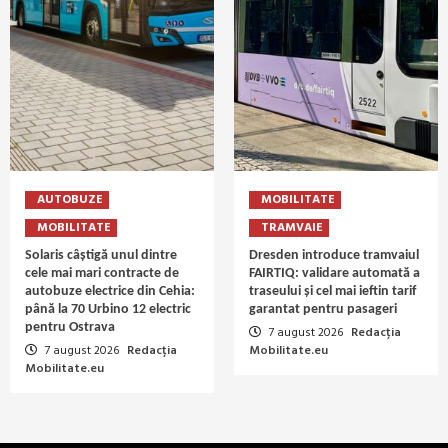
AUTOBUZE
MOBILITATE
MOBILITATE
TRAMVAIE
Solaris câștigă unul dintre
Dresden introduce tramvaiul
cele mai mari contracte de
FAIRTIQ: validare automată a
autobuze electrice din Cehia:
traseului și cel mai ieftin tarif
până la 70 Urbino 12 electric
garantat pentru pasageri
pentru Ostrava
7 august 2026
Redacția
7 august 2026
Redacția
Mobilitate.eu
Mobilitate.eu