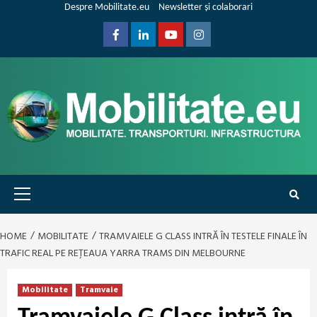
Skip
Despre Mobilitate.eu
Newsletter și colaborari
to
content
Facebook
Linkedin
Youtube
Instagram
Primary
Menu
HOME
MOBILITATE
TRAMVAIELE G CLASS INTRĂ ÎN TESTELE FINALE ÎN
TRAFIC REAL PE REȚEAUA YARRA TRAMS DIN MELBOURNE
Mobilitate
Tramvaie