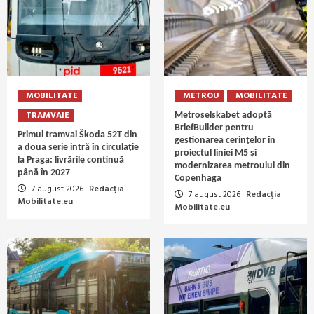
MOBILITATE
METROU
MOBILITATE
TRAMVAIE
Metroselskabet adoptă
BriefBuilder pentru
Primul tramvai Škoda 52T din
gestionarea cerințelor în
a doua serie intră în circulație
proiectul liniei M5 și
la Praga: livrările continuă
modernizarea metroului din
până în 2027
Copenhaga
7 august 2026
Redacția
7 august 2026
Redacția
Mobilitate.eu
Mobilitate.eu