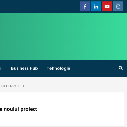
Facebook
Linkedin
Youtube
Inst
ii
Business Hub
Tehnologie
OULUI PROIECT
e noului proiect