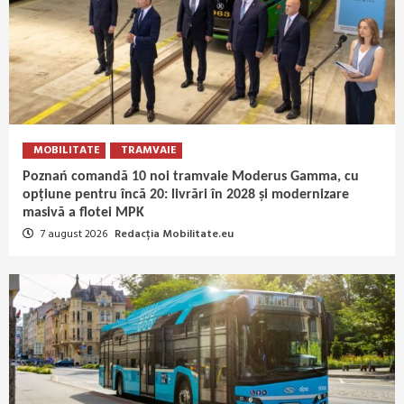
MOBILITATE
TRAMVAIE
Poznań comandă 10 noi tramvaie Moderus Gamma, cu
opțiune pentru încă 20: livrări în 2028 și modernizare
masivă a flotei MPK
7 august 2026
Redacția Mobilitate.eu