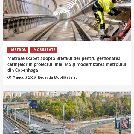
METROU
MOBILITATE
Metroselskabet adoptă BriefBuilder pentru gestionarea
cerințelor în proiectul liniei M5 și modernizarea metroului
din Copenhaga
7 august 2026
Redacția Mobilitate.eu