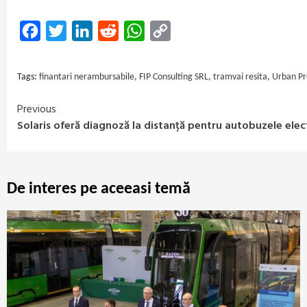
Facebook
Twitter
LinkedIn
Reddit
WhatsApp
Copy
Link
Tags:
finantari nerambursabile
,
FIP Consulting SRL
,
tramvai resita
,
Urban Pr
Previous
Continue
Solaris oferă diagnoză la distanță pentru autobuzele ele
Reading
De interes pe aceeasi temă