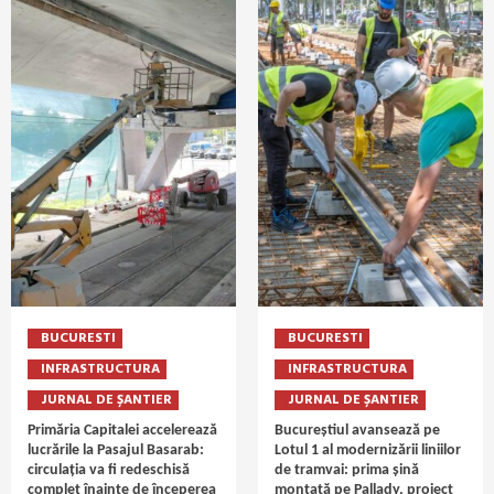
BUCURESTI
BUCURESTI
INFRASTRUCTURA
INFRASTRUCTURA
JURNAL DE ȘANTIER
JURNAL DE ȘANTIER
Primăria Capitalei accelerează
Bucureștiul avansează pe
lucrările la Pasajul Basarab:
Lotul 1 al modernizării liniilor
circulația va fi redeschisă
de tramvai: prima șină
complet înainte de începerea
montată pe Pallady, proiect