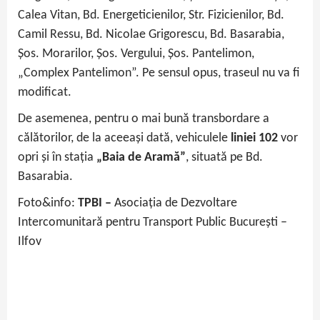
Calea Vitan, Bd. Energeticienilor, Str. Fizicienilor, Bd.
Camil Ressu, Bd. Nicolae Grigorescu, Bd. Basarabia,
Şos. Morarilor, Şos. Vergului, Şos. Pantelimon,
„Complex Pantelimon”. Pe sensul opus, traseul nu va fi
modificat.
De asemenea, pentru o mai bună transbordare a
călătorilor, de la aceeași dată, vehiculele
liniei 102
vor
opri și în stația
„Baia de Aramă”
, situată pe Bd.
Basarabia.
Foto&info:
TPBI –
Asociația de Dezvoltare
Intercomunitară pentru Transport Public București –
Ilfov