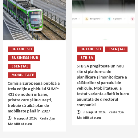
BUCURESTI
BUCURESTI
ESENȚIAL
BUSINESS HUB
STB SA
ESENȚIAL
STB SA pregătește un nou
site și platforma de
MOBILITATE
planificare și monitorizare a
călătoriilor și parcului de
Comisia Europeană publică a
vehicule. Mobilitate.eu a
treia ediție a ghidului SUMP:
testat varianta aflată în lucru
431 de noduri urbane,
anunțată de directorul
printre care și București,
companiei
trebuie să aibă plan de
mobilitate până în 2027
3 august 2026
Redacția
Mobilitate.eu
6 august 2026
Redacția
Mobilitate.eu