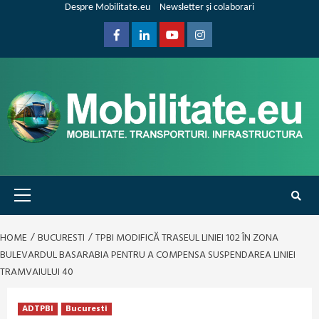
Skip
Despre Mobilitate.eu
Newsletter și colaborari
to
content
Facebook
Linkedin
Youtube
Instagram
Primary
Menu
HOME
BUCURESTI
TPBI MODIFICĂ TRASEUL LINIEI 102 ÎN ZONA
BULEVARDUL BASARABIA PENTRU A COMPENSA SUSPENDAREA LINIEI
TRAMVAIULUI 40
ADTPBI
Bucuresti