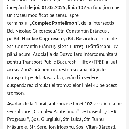
Transport Public București – Ilfov informează că
începând de
joi, 01.05.2025, linia 102
va funcționa pe
un traseu modificat pe sensul spre
terminalul
„Complex Pantelimon
”, de la intersecția
Bd. Nicolae Grigorescu/ Str. Constantin Brâncuși,
pe
Bd. Nicolae Grigorescu și Bd. Basarabia
, în loc de
Str. Constantin Brâncuși și Str. Lucrețiu Pătrășcanu, ca
până acum. Asociația de Dezvoltare Intercomunitară
pentru Transport Public București – Ilfov (TPBI) a luat
această măsură pentru creșterea capacității de
transport pe Bd. Basarabia, având în vedere
suspendarea circulației tramvaielor liniei 40 pe acest
tronson.
Așadar, de la 1
mai
, autobuzele
liniei 102
vor circula pe
sensul spre „Complex Pantelimon” pe traseul: „C.F.R.
Progresul‟, Şos. Giurgiului, Str. Luică, Str. Turnu
Măgurele, Str. Serg. Ion Iriceanu, Șos. Vitan-Bârzeşti,