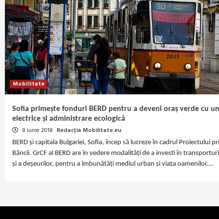
Mobilitate
Sofia primește fonduri BERD pentru a deveni oraș verde cu u
electrice și administrare ecologică
8 iunie 2018
Redacția Mobilitate.eu
BERD și capitala Bulgariei, Sofia, încep să lucreze în cadrul Proiectului pr
Băncii. GrCF al BERD are în vedere modalități de a investi în transportur
și a deșeurilor, pentru a îmbunătăți mediul urban și viața oamenilor.…