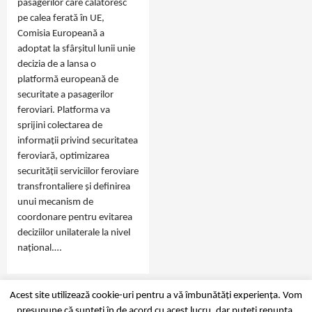
pasagerilor care călătoresc
pe calea ferată în UE,
Comisia Europeană a
adoptat la sfârșitul lunii unie
decizia de a lansa o
platformă europeană de
securitate a pasagerilor
feroviari. Platforma va
sprijini colectarea de
informații privind securitatea
feroviară, optimizarea
securității serviciilor feroviare
transfrontaliere și definirea
unui mecanism de
coordonare pentru evitarea
deciziilor unilaterale la nivel
național.…
Acest site utilizează cookie-uri pentru a vă îmbunătăți experiența. Vom
presupune că sunteți în de acord cu acest lucru, dar puteți renunța,