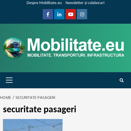
Skip
Despre Mobilitate.eu
Newsletter și colaborari
to
content
Facebook
Linkedin
Youtube
Instagram
Primary
Menu
HOME
SECURITATE PASAGERI
securitate pasageri