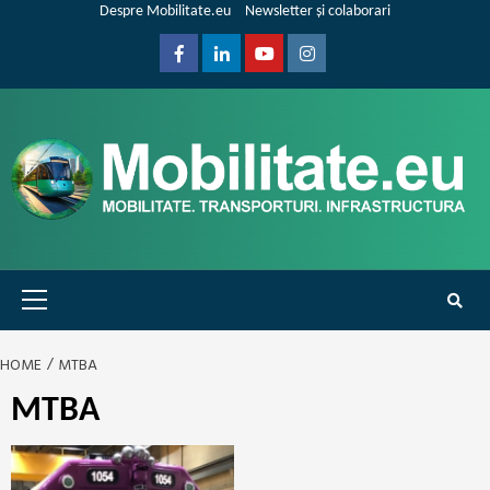
Skip
Despre Mobilitate.eu
Newsletter și colaborari
to
content
Facebook
Linkedin
Youtube
Instagram
Primary
Menu
HOME
MTBA
MTBA