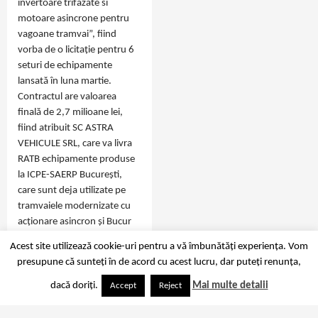
invertoare trifazate si
motoare asincrone pentru
vagoane tramvai”, fiind
vorba de o licitație pentru 6
seturi de echipamente
lansată în luna martie.
Contractul are valoarea
finală de 2,7 milioane lei,
fiind atribuit SC ASTRA
VEHICULE SRL, care va livra
RATB echipamente produse
la ICPE-SAERP București,
care sunt deja utilizate pe
tramvaiele modernizate cu
acționare asincron și Bucur
LF ale RATB.…
Acest site utilizează cookie-uri pentru a vă îmbunătăți experiența. Vom
presupune că sunteți în de acord cu acest lucru, dar puteți renunța,
dacă doriți.
Mai multe detalii
Accept
Reject