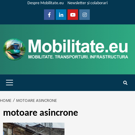
Skip
Despre Mobilitate.eu
Newsletter și colaborari
to
content
Facebook
Linkedin
Youtube
Instagram
Primary
Menu
HOME
MOTOARE ASINCRONE
motoare asincrone