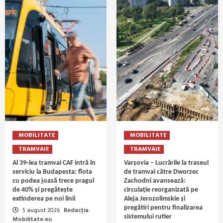
MOBILITATE
MOBILITATE
TRAMVAIE
TRAMVAIE
Al 39‑lea tramvai CAF intră în
Varșovia – Lucrările la traseul
serviciu la Budapesta: flota
de tramvai către Dworzec
cu podea joasă trece pragul
Zachodni avansează:
de 40% și pregătește
circulație reorganizată pe
extinderea pe noi linii
Aleja Jerozolimskie și
pregătiri pentru finalizarea
5 august 2026
Redacția
sistemului rutier
Mobilitate.eu