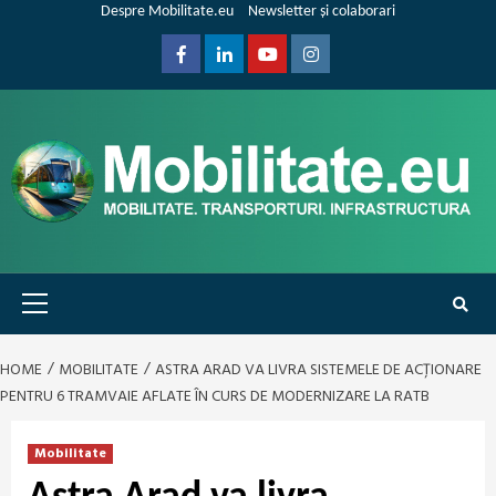
Skip
Despre Mobilitate.eu
Newsletter și colaborari
to
content
Facebook
Linkedin
Youtube
Instagram
Primary
Menu
HOME
MOBILITATE
ASTRA ARAD VA LIVRA SISTEMELE DE ACȚIONARE
PENTRU 6 TRAMVAIE AFLATE ÎN CURS DE MODERNIZARE LA RATB
Mobilitate