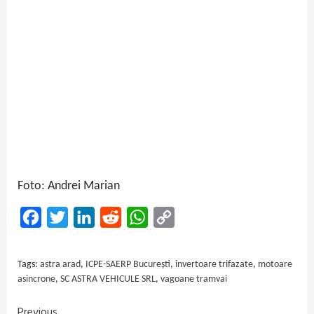
Foto: Andrei Marian
Facebook
Twitter
LinkedIn
Reddit
WhatsApp
Copy
Link
Tags:
astra arad
,
ICPE-SAERP București
,
invertoare trifazate
,
motoare
asincrone
,
SC ASTRA VEHICULE SRL
,
vagoane tramvai
Previous