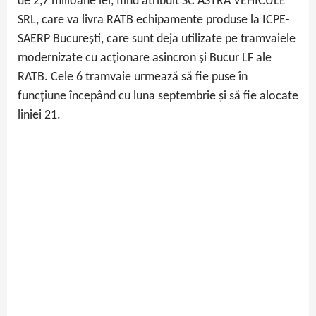
de 2,7 milioane lei, fiind atribuit SC ASTRA VEHICULE
SRL, care va livra RATB echipamente produse la ICPE-
SAERP București, care sunt deja utilizate pe tramvaiele
modernizate cu acționare asincron și Bucur LF ale
RATB. Cele 6 tramvaie urmează să fie puse în
funcțiune începând cu luna septembrie și să fie alocate
liniei 21.