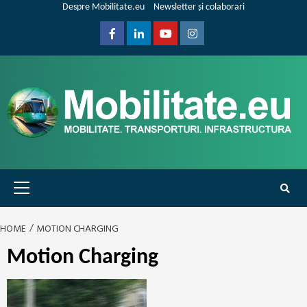
Skip
Despre Mobilitate.eu
Newsletter și colaborari
to
content
Facebook
Linkedin
Youtube
Instagram
Primary
Menu
HOME
MOTION CHARGING
Motion Charging