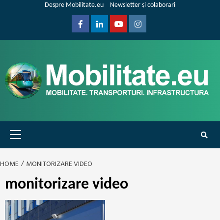
Skip
Despre Mobilitate.eu
Newsletter și colaborari
to
content
Facebook
Linkedin
Youtube
Instagram
Primary
Menu
HOME
MONITORIZARE VIDEO
monitorizare video