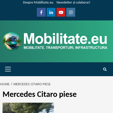
Skip
Despre Mobilitate.eu
Newsletter și colaborari
to
content
Facebook
Linkedin
Youtube
Instagram
Primary
Menu
HOME
MERCEDES CITARO PIESE
Mercedes Citaro piese