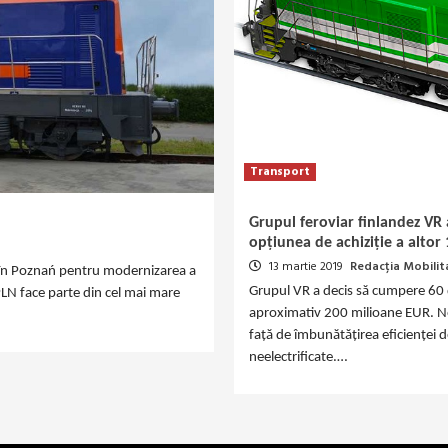
Transport
Grupul feroviar finlandez VR
opțiunea de achiziție a altor
13 martie 2019
Redacția Mobilit
 în Poznań pentru modernizarea a
Grupul VR a decis să cumpere 60 d
N face parte din cel mai mare
aproximativ 200 milioane EUR. Noil
față de îmbunătățirea eficienței d
neelectrificate.…