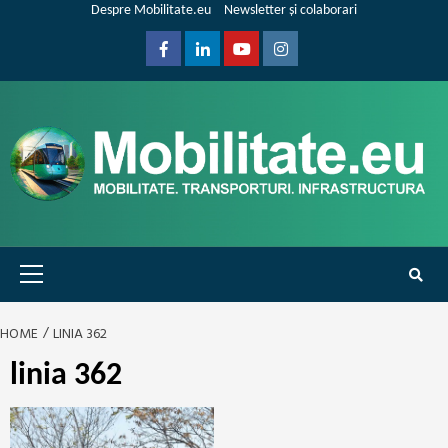
Skip
Despre Mobilitate.eu
Newsletter și colaborari
to
content
Facebook
Linkedin
Youtube
Instagram
Primary
Menu
HOME
LINIA 362
linia 362