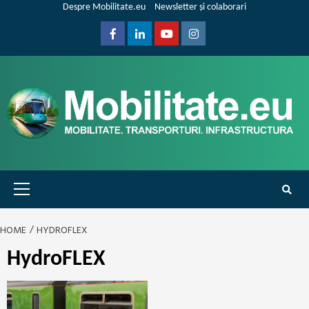
Skip
Despre Mobilitate.eu
Newsletter și colaborari
to
content
Facebook
Linkedin
Youtube
Instagram
Primary
Menu
HOME
HYDROFLEX
HydroFLEX