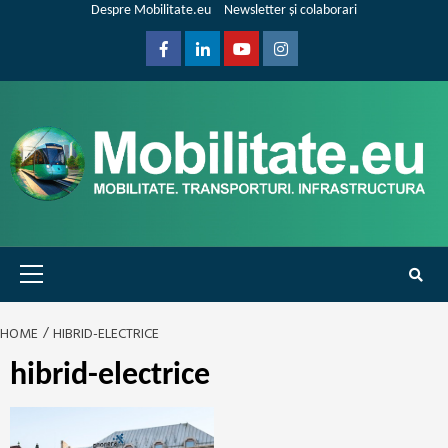
Skip
Despre Mobilitate.eu
Newsletter și colaborari
to
content
Facebook
Linkedin
Youtube
Instagram
Primary
Menu
HOME
HIBRID-ELECTRICE
hibrid-electrice