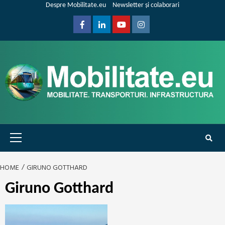
Skip
Despre Mobilitate.eu
Newsletter și colaborari
to
content
Facebook
Linkedin
Youtube
Instagram
Primary
Menu
HOME
GIRUNO GOTTHARD
Giruno Gotthard