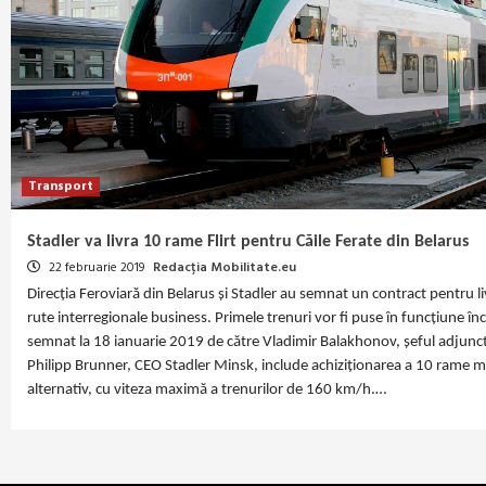
Transport
Stadler va livra 10 rame Flirt pentru Căile Ferate din Belarus
22 februarie 2019
Redacția Mobilitate.eu
Direcția Feroviară din Belarus și Stadler au semnat un contract pentru 
rute interregionale business. Primele trenuri vor fi puse în funcțiune 
semnat la 18 ianuarie 2019 de către Vladimir Balakhonov, șeful adjunct a
Philipp Brunner, CEO Stadler Minsk, include achiziționarea a 10 rame 
alternativ, cu viteza maximă a trenurilor de 160 km/h.…