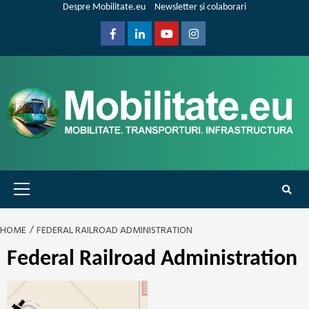
Skip
Despre Mobilitate.eu
Newsletter și colaborari
to
content
Facebook
Linkedin
Youtube
Instagram
Primary
Menu
HOME
FEDERAL RAILROAD ADMINISTRATION
Federal Railroad Administration