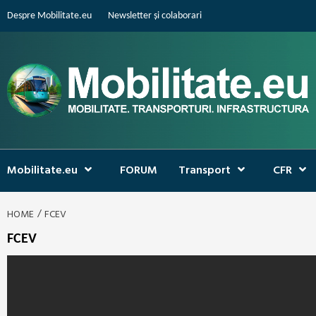
Skip
Despre Mobilitate.eu
Newsletter și colaborari
to
content
Mobilitate.eu
FORUM
Transport
CFR
HOME
FCEV
FCEV