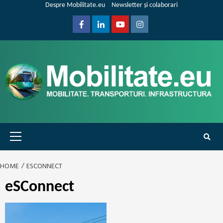
Skip
Despre Mobilitate.eu
Newsletter și colaborari
to
content
Facebook
Linkedin
Youtube
Instagram
Primary
Menu
HOME
ESCONNECT
eSConnect