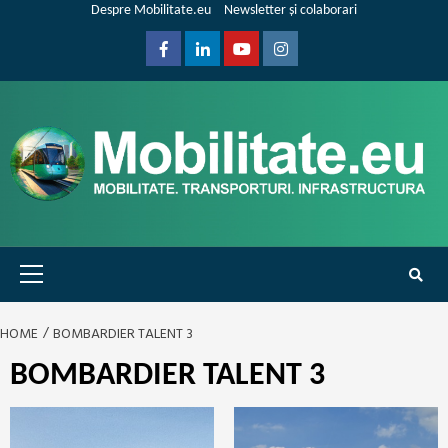
Skip
Despre Mobilitate.eu
Newsletter și colaborari
to
content
Facebook
Linkedin
Youtube
Instagram
Primary
Menu
HOME
BOMBARDIER TALENT 3
BOMBARDIER TALENT 3