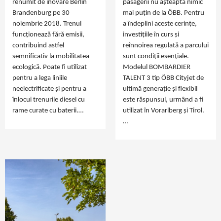
renumit de inovare Berlin
pasagerii nu așteaptă nimic
Brandenburg pe 30
mai puțin de la ÖBB. Pentru
noiembrie 2018. Trenul
a îndeplini aceste cerințe,
funcționează fără emisii,
investițiile în curs și
contribuind astfel
reînnoirea regulată a parcului
semnificativ la mobilitatea
sunt condiții esențiale.
ecologică. Poate fi utilizat
Modelul BOMBARDIER
pentru a lega liniile
TALENT 3 tip ÖBB Cityjet de
neelectrificate și pentru a
ultimă generație și flexibil
înlocui trenurile diesel cu
este răspunsul, urmând a fi
rame curate cu baterii.…
utilizat în Vorarlberg și Tirol.
…