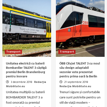
Transport
Transport
Unitatea electrică cu baterii
ÖBB Cityjet TALENT 3 cu noul
Bombardier TALENT 3 câștigă
său design adaptabil
premiul Berlin Brandenburg
sezonier este prezentat
pentru inovare
pentru prima oară la Berlin
3 decembrie 2018
Redacția
21 septembrie 2018
Mobilitate.eu
Redacția Mobilitate.eu
Unitatea multiplă cu baterii
Trenuri sigure și confortabile
BOMBARDIER TALENT 3 a
care sunt potrivite pentru un
fost onorată cu premiul
stil de viață modern –