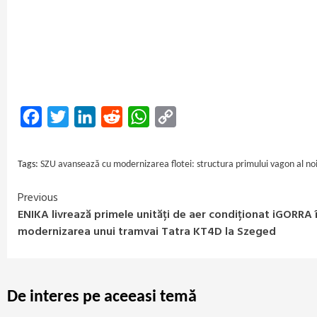
Facebook
Twitter
LinkedIn
Reddit
WhatsApp
Copy
Link
Tags:
SZU avansează cu modernizarea flotei: structura primului vagon al noil
Previous
Continue
ENIKA livrează primele unități de aer condiționat iGORRA 
Reading
modernizarea unui tramvai Tatra KT4D la Szeged
De interes pe aceeasi temă