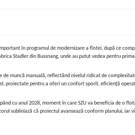
mportant în programul de modernizare a flotei, după ce compan
t fabrica Stadler din Bussnang, unde au putut vedea pentru pri
 de muncă manuală, reflectând nivelul ridicat de complexitate ș
el, proiectate pentru a oferi un confort sporit, eficiență oper
cepând cu anul 2028, moment în care SZU va beneficia de o flo
rul subliniază că proiectul avansează conform planului, iar vi