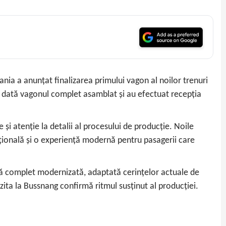
ia a anunțat finalizarea primului vagon al noilor trenuri
ma dată vagonul complet asamblat și au efectuat recepția
i atenție la detalii al procesului de producție. Noile
ațională și o experiență modernă pentru pasagerii care
tă complet modernizată, adaptată cerințelor actuale de
zita la Bussnang confirmă ritmul susținut al producției.