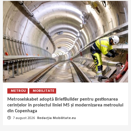
METROU
MOBILITATE
Metroselskabet adoptă BriefBuilder pentru gestionarea
cerințelor în proiectul liniei M5 și modernizarea metroului
din Copenhaga
7 august 2026
Redacția Mobilitate.eu