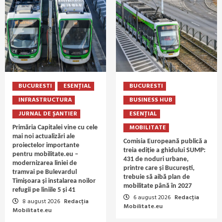
BUCURESTI
ESENȚIAL
BUCURESTI
INFRASTRUCTURA
BUSINESS HUB
JURNAL DE ȘANTIER
ESENȚIAL
MOBILITATE
Primăria Capitalei vine cu cele
mai noi actualizări ale
Comisia Europeană publică a
proiectelor importante
treia ediție a ghidului SUMP:
pentru mobilitate.eu –
431 de noduri urbane,
modernizarea liniei de
printre care și București,
tramvai pe Bulevardul
trebuie să aibă plan de
Timișoara și instalarea noilor
mobilitate până în 2027
refugii pe liniile 5 și 41
6 august 2026
Redacția
8 august 2026
Redacția
Mobilitate.eu
Mobilitate.eu