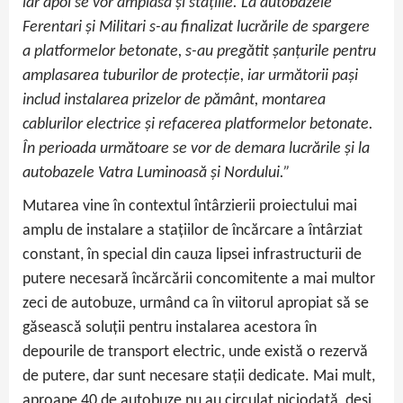
iar apoi se vor amplasa și stațiile. La autobazele
Ferentari și Militari s-au finalizat lucrările de spargere
a platformelor betonate, s-au pregătit șanțurile pentru
amplasarea tuburilor de protecție, iar următorii pași
includ instalarea prizelor de pământ, montarea
cablurilor electrice și refacerea platformelor betonate.
În perioada următoare se vor de demara lucrările și la
autobazele Vatra Luminoasă și Nordului.”
Mutarea vine în contextul întârzierii proiectului mai
amplu de instalare a stațiilor de încărcare a întârziat
constant, în special din cauza lipsei infrastructurii de
putere necesară încărcării concomitente a mai multor
zeci de autobuze, urmând ca în viitorul apropiat să se
găsească soluții pentru instalarea acestora în
depourile de transport electric, unde există o rezervă
de putere, dar sunt necesare stații dedicate. Mai mult,
aproape 40 de autobuze nu au circulat niciodată, deși