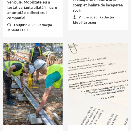
circulația va fi redeschisă
vehicule. Mobilitate.eu a
complet înainte de începerea
testat varianta aflată în lucru
școlii
anunțată de directorul
31 iulie 2026
Redacția
companiei
Mobilitate.eu
3 august 2026
Redacția
Mobilitate.eu