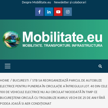
Skip
Despre Mobilitate.eu
Newsletter și colaborari
to
content
Facebook
Linkedin
Youtube
Instagram
Primary
Menu
HOME
BUCURESTI
STB SA REORGANIZEAZĂ PARCUL DE AUTOBUZE
ELECTRICE PENTRU PUNEREA ÎN CIRCULAȚIE A ÎNTREGULUI LOT. 40 DIN CELE
100 DE VEHICULE ELECTRICE NU AU CIRCULAT NICIODATĂ ÎN TIMP CE
BUCUREȘTENII CIRCULĂ CU TROLEIBUZE IKARUS VECHI DE 25 DE ANI FĂRĂ
PODEA JOASĂ SI AER CONDIȚIONAT