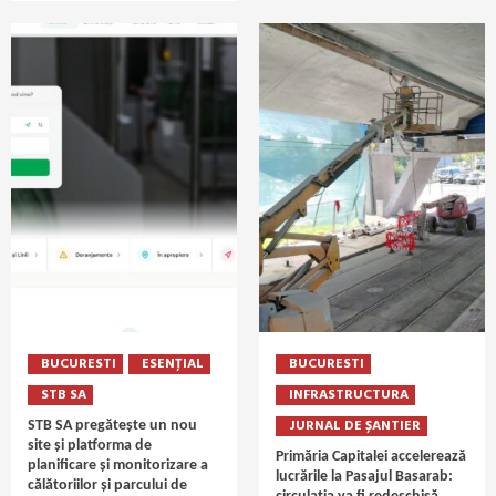
BUCURESTI
ESENȚIAL
BUCURESTI
STB SA
INFRASTRUCTURA
JURNAL DE ȘANTIER
STB SA pregătește un nou
site și platforma de
Primăria Capitalei accelerează
planificare și monitorizare a
lucrările la Pasajul Basarab:
călătoriilor și parcului de