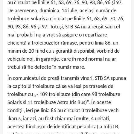
au circulat pe liniile 61, 63, 69, 76, 90, 93, 86, 96 și 97.
De asemenea, duminica, 14 iulie, același număr de
troleibuze Solaris a circulat pe liniile 61, 63, 69, 70, 76,
90, 93, 86, 96 și 97. Totuși, STB SA nu a reușit sau cel
mai probabil nu a vrut să asigure o repartizare
eficientă a troleibuzelor rămase, pentru linia 86, un
minim de 20 fiind cu siguranță disponibil, vorbind de
vehicule noi, în garanție, care în mod normal nu ar
trebui să fie defecte în număr mare.
În comunicatul de presă transmis vineri, STB SA spunea
la capitolul troleibuze că se va ieși pe traseele de
troleibuz cu „- 109 troleibuze (din care 98 troleibuze
Solaris și 11 troleibuze Astra Iris Bus)”. În aceste
condiții, ieri pe linia 86 au circulat 3 troleibuze vechi
Ikarus, iar azi, au fost chiar mai multe, 4 unități,
acestea fiind ușor de identificat pe aplicația InfoTB,