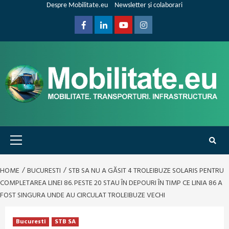
Skip
Despre Mobilitate.eu
Newsletter și colaborari
to
content
Facebook
Linkedin
Youtube
Instagram
Primary
Menu
HOME
BUCURESTI
STB SA NU A GĂSIT 4 TROLEIBUZE SOLARIS PENTRU
COMPLETAREA LINEI 86. PESTE 20 STAU ÎN DEPOURI ÎN TIMP CE LINIA 86 A
FOST SINGURA UNDE AU CIRCULAT TROLEIBUZE VECHI
Bucuresti
STB SA