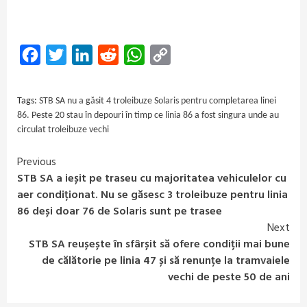
Facebook
Twitter
LinkedIn
Reddit
WhatsApp
Copy
Link
Tags:
STB SA nu a găsit 4 troleibuze Solaris pentru completarea linei
86. Peste 20 stau în depouri în timp ce linia 86 a fost singura unde au
circulat troleibuze vechi
Previous
Continue
STB SA a ieșit pe traseu cu majoritatea vehiculelor cu
Reading
aer condiționat. Nu se găsesc 3 troleibuze pentru linia
86 deși doar 76 de Solaris sunt pe trasee
Next
STB SA reușește în sfârșit să ofere condiții mai bune
de călătorie pe linia 47 și să renunțe la tramvaiele
vechi de peste 50 de ani