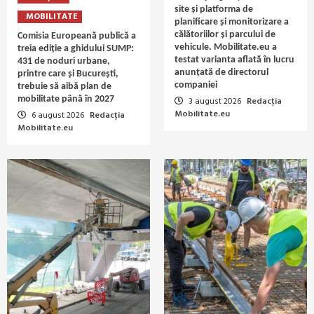
site și platforma de
MOBILITATE
planificare și monitorizare a
călătoriilor și parcului de
Comisia Europeană publică a
vehicule. Mobilitate.eu a
treia ediție a ghidului SUMP:
testat varianta aflată în lucru
431 de noduri urbane,
anunțată de directorul
printre care și București,
companiei
trebuie să aibă plan de
mobilitate până în 2027
3 august 2026
Redacția
Mobilitate.eu
6 august 2026
Redacția
Mobilitate.eu