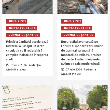
BUCURESTI
BUCURESTI
INFRASTRUCTURA
INFRASTRUCTURA
JURNAL DE ȘANTIER
JURNAL DE ȘANTIER
Primăria Capitalei accelerează
Bucureștiul avansează pe
lucrările la Pasajul Basarab:
Lotul 1 al modernizării liniilor
circulația va fi redeschisă
de tramvai: prima șină
complet înainte de începerea
montată pe Pallady, proiect
școlii
de peste 1 miliard lei pentru
50 km de cale modernizată
31 iulie 2026
Redacția
Mobilitate.eu
27 iulie 2026
Redacția
Mobilitate.eu