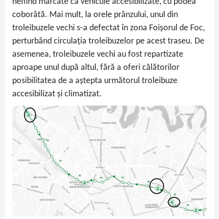
nefiind marcate ca vehicule accesibilizate, cu podea
coborâtă. Mai mult, la orele prânzului, unul din
troleibuzele vechi s-a defectat în zona Foișorul de Foc,
perturbând circulația troleibuzelor pe acest traseu. De
asemenea, troleibuzele vechi au fost repartizate
aproape unul după altul, fără a oferi călătorilor
posibilitatea de a aștepta următorul troleibuze
accesibilizat și climatizat.