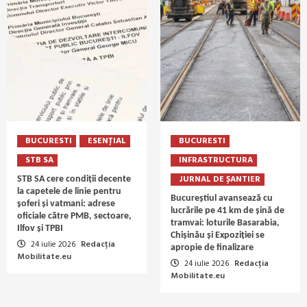
BUCURESTI
ESENȚIAL
BUCURESTI
STB SA
INFRASTRUCTURA
JURNAL DE ȘANTIER
STB SA cere condiții decente
la capetele de linie pentru
Bucureștiul avansează cu
șoferi și vatmani: adrese
lucrările pe 41 km de șină de
oficiale către PMB, sectoare,
tramvai: loturile Basarabia,
Ilfov și TPBI
Chișinău și Expoziției se
24 iulie 2026
Redacția
apropie de finalizare
Mobilitate.eu
24 iulie 2026
Redacția
Mobilitate.eu