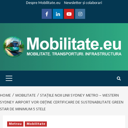
Skip
Despre Mobilitate.eu
Newsletter și colaborari
to
content
Facebook
Linkedin
Youtube
Instagram
Primary
Menu
HOME
MOBILITATE
STAȚIILE NOII LINII SYDNEY METRO – WESTERN
SYDNEY AIRPORT VOR OBȚINE CERTIFICARE DE SUSTENABILITATE GREEN
STAR DE MINIMUM 5 STELE
Metrou
Mobilitate