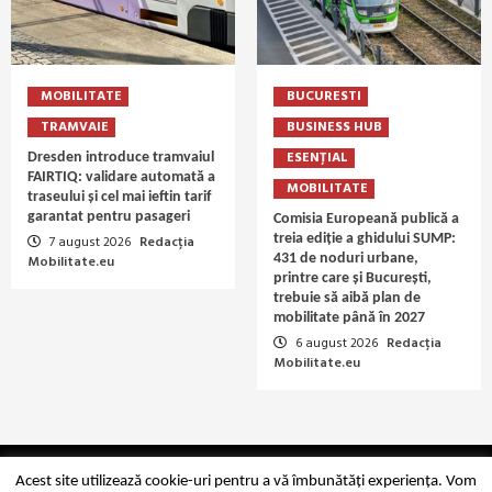
MOBILITATE
BUCURESTI
TRAMVAIE
BUSINESS HUB
ESENȚIAL
Dresden introduce tramvaiul
FAIRTIQ: validare automată a
MOBILITATE
traseului și cel mai ieftin tarif
garantat pentru pasageri
Comisia Europeană publică a
treia ediție a ghidului SUMP:
7 august 2026
Redacția
431 de noduri urbane,
Mobilitate.eu
printre care și București,
trebuie să aibă plan de
mobilitate până în 2027
6 august 2026
Redacția
Mobilitate.eu
Copyright Mobilitate.eu © 2014-2026
Acest site utilizează cookie-uri pentru a vă îmbunătăți experiența. Vom