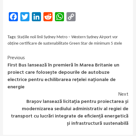
Facebook
Twitter
LinkedIn
Reddit
WhatsApp
Copy
Link
Tags:
Stațiile noii linii Sydney Metro – Western Sydney Airport vor
obține certificare de sustenabilitate Green Star de minimum 5 stele
Previous
Continue
First Bus lansează în premieră în Marea Britanie un
Reading
proiect care folosește depourile de autobuze
electrice pentru echilibrarea rețelei naționale de
energie
Next
Brașov lansează licitația pentru proiectarea și
modernizarea sediului administrativ al regiei de
transport cu lucrări integrate de eficiență energetică
și infrastructură sustenabilă