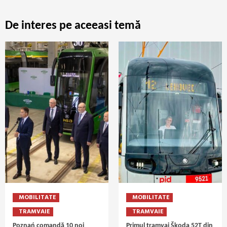
De interes pe aceeasi temă
MOBILITATE
MOBILITATE
TRAMVAIE
TRAMVAIE
Poznań comandă 10 noi
Primul tramvai Škoda 52T din