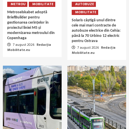
METROU
MOBILITATE
AUTOBUZE
MOBILITATE
Metroselskabet adoptă
BriefBuilder pentru
Solaris câștigă unul dintre
gestionarea cerințelor în
cele mai mari contracte de
proiectul liniei M5 și
autobuze electrice din Cehia:
modernizarea metroului din
până la 70 Urbino 12 electric
Copenhaga
pentru Ostrava
7 august 2026
Redacția
7 august 2026
Redacția
Mobilitate.eu
Mobilitate.eu