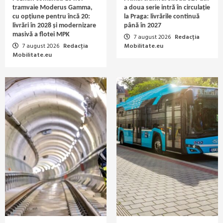
tramvaie Moderus Gamma,
a doua serie intră în circulație
cu opțiune pentru încă 20:
la Praga: livrările continuă
livrări în 2028 și modernizare
până în 2027
masivă a flotei MPK
7 august 2026
Redacția
7 august 2026
Redacția
Mobilitate.eu
Mobilitate.eu