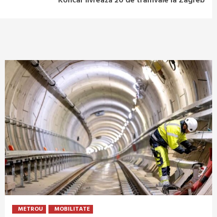
Koncar livrează 20 de tramvaie la Zagreb
METROU
MOBILITATE