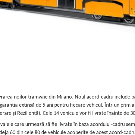
livrarea noilor tramvaie din Milano. Noul acord-cadru include 
aranția extinsă de 5 ani pentru fiecare vehicul. Într-un prim
are și Reziliență). Cele 14 vehicule vor fi livrate înainte de 3
iele care urmează să fie livrate în baza acordului-cadru semna
a 60 din cele 80 de vehicule acoperite de acest acord-cadru.