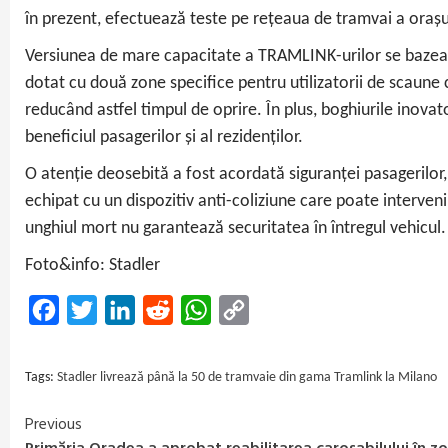
în prezent, efectuează teste pe rețeaua de tramvai a orașu
Versiunea de mare capacitate a TRAMLINK-urilor se bazează 
dotat cu două zone specifice pentru utilizatorii de scaune c
reducând astfel timpul de oprire. În plus, boghiurile inova
beneficiul pasagerilor și al rezidenților.
O atenție deosebită a fost acordată siguranței pasagerilor
echipat cu un dispozitiv anti-coliziune care poate interven
unghiul mort nu garantează securitatea în întregul vehicul.
Foto&info: Stadler
Facebook
Twitter
LinkedIn
Reddit
WhatsApp
Copy
Link
Tags:
Stadler livrează până la 50 de tramvaie din gama Tramlink la Milano
Previous
Continue