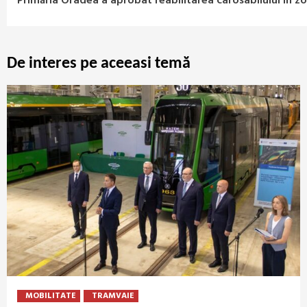
Primăria Oradea a aprobat reabilitarea carosabilului în zon
Reading
De interes pe aceeasi temă
MOBILITATE
TRAMVAIE