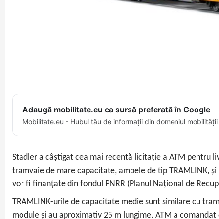
Adaugă mobilitate.eu ca sursă preferată în Google
Mobilitate.eu - Hubul tău de informații din domeniul mobilității
Stadler a câștigat cea mai recentă licitație a ATM pentru 
tramvaie de mare capacitate, ambele de tip TRAMLINK, și g
vor fi finanțate din fondul PNRR (Planul Național de Recuper
TRAMLINK-urile de capacitate medie sunt similare cu tramva
module și au aproximativ 25 m lungime. ATM a comandat dej