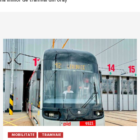
a liniilor de tramvai din oraș
MOBILITATE
TRAMVAIE