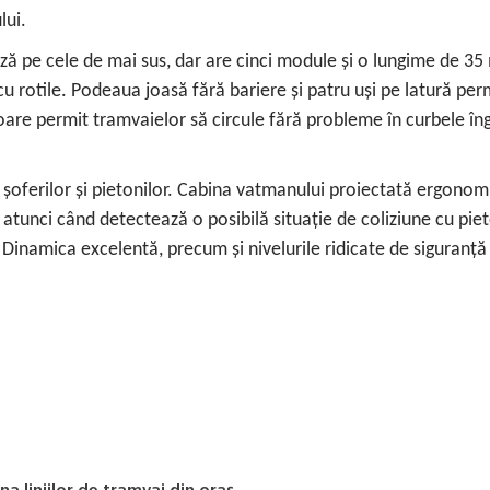
lui.
pe cele de mai sus, dar are cinci module și o lungime de 35 m. 
u rotile. Podeaua joasă fără bariere și patru uși pe latură perm
toare permit tramvaielor să circule fără probleme în curbele î
, șoferilor și pietonilor. Cabina vatmanului proiectată ergonom
i atunci când detectează o posibilă situație de coliziune cu pi
 Dinamica excelentă, precum și nivelurile ridicate de siguranț