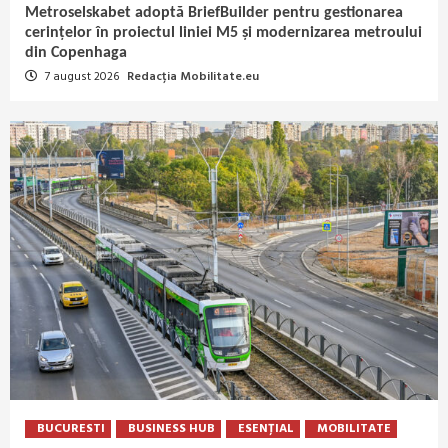
Metroselskabet adoptă BriefBuilder pentru gestionarea
cerințelor în proiectul liniei M5 și modernizarea metroului
din Copenhaga
7 august 2026
Redacția Mobilitate.eu
BUCURESTI
BUSINESS HUB
ESENȚIAL
MOBILITATE