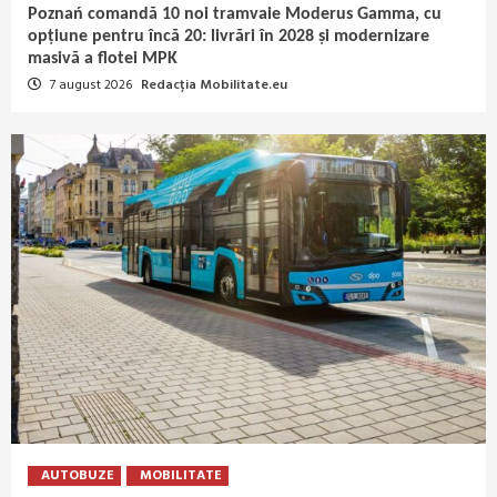
Poznań comandă 10 noi tramvaie Moderus Gamma, cu
opțiune pentru încă 20: livrări în 2028 și modernizare
masivă a flotei MPK
7 august 2026
Redacția Mobilitate.eu
AUTOBUZE
MOBILITATE