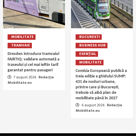
MOBILITATE
BUCURESTI
TRAMVAIE
BUSINESS HUB
ESENȚIAL
Dresden introduce tramvaiul
FAIRTIQ: validare automată a
MOBILITATE
traseului și cel mai ieftin tarif
garantat pentru pasageri
Comisia Europeană publică a
treia ediție a ghidului SUMP:
7 august 2026
Redacția
431 de noduri urbane,
Mobilitate.eu
printre care și București,
trebuie să aibă plan de
mobilitate până în 2027
6 august 2026
Redacția
Mobilitate.eu