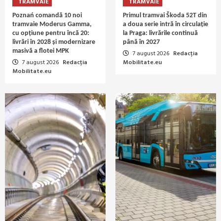
TRAMVAIE
TRAMVAIE
Poznań comandă 10 noi
Primul tramvai Škoda 52T din
tramvaie Moderus Gamma,
a doua serie intră în circulație
cu opțiune pentru încă 20:
la Praga: livrările continuă
livrări în 2028 și modernizare
până în 2027
masivă a flotei MPK
7 august 2026
Redacția
7 august 2026
Redacția
Mobilitate.eu
Mobilitate.eu