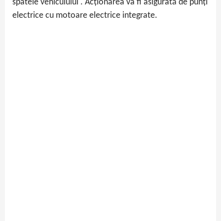
spatele vehiculului . Acționarea va fi asigurată de punți
electrice cu motoare electrice integrate.