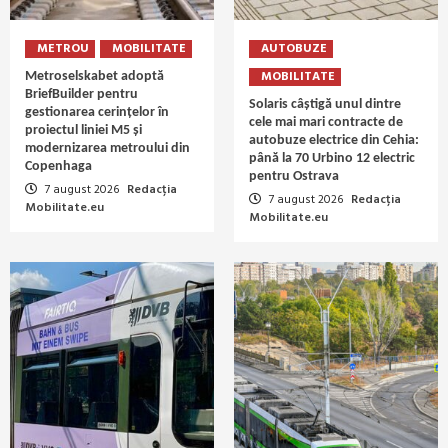
METROU
MOBILITATE
AUTOBUZE
MOBILITATE
Metroselskabet adoptă
BriefBuilder pentru
Solaris câștigă unul dintre
gestionarea cerințelor în
cele mai mari contracte de
proiectul liniei M5 și
autobuze electrice din Cehia:
modernizarea metroului din
până la 70 Urbino 12 electric
Copenhaga
pentru Ostrava
7 august 2026
Redacția
7 august 2026
Redacția
Mobilitate.eu
Mobilitate.eu