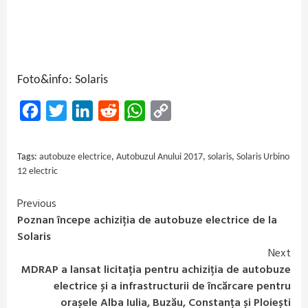
Foto&info: Solaris
Facebook
Twitter
LinkedIn
Reddit
WhatsApp
Copy
Link
Tags:
autobuze electrice
,
Autobuzul Anului 2017
,
solaris
,
Solaris Urbino
12 electric
Previous
Continue
Poznan începe achiziția de autobuze electrice de la
Reading
Solaris
Next
MDRAP a lansat licitația pentru achiziția de autobuze
electrice și a infrastructurii de încărcare pentru
orașele Alba Iulia, Buzău, Constanța și Ploiești