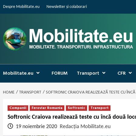
Skip
Despre Mobilitate.eu
Newsletter și colaborari
to
content
Mobilitate.eu
FORUM
Transport
CFR
HOME
TRANSPORT
SOFTRONIC CRAIOVA REALIZEAZĂ TESTE CU ÎN
Companii
Feroviar Romania
Softronic
Transport
Softronic Craiova realizează teste cu încă două l
19 noiembrie 2020
Redacția Mobilitate.eu