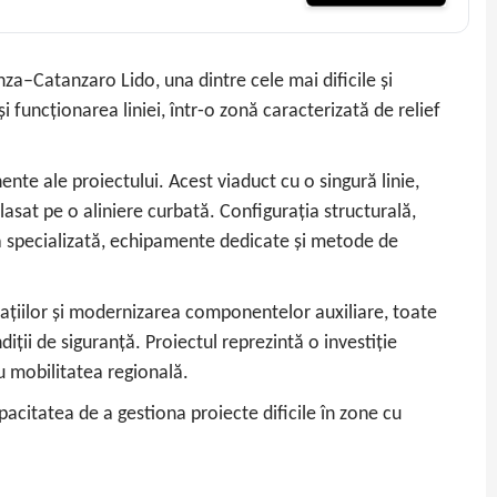
za–Catanzaro Lido, una dintre cele mai dificile și
și funcționarea liniei, într‑o zonă caracterizată de relief
nte ale proiectului. Acest viaduct cu o singură linie,
asat pe o aliniere curbată. Configurația structurală,
ză specializată, echipamente dedicate și metode de
ndațiilor și modernizarea componentelor auxiliare, toate
diții de siguranță. Proiectul reprezintă o investiție
ru mobilitatea regională.
pacitatea de a gestiona proiecte dificile în zone cu