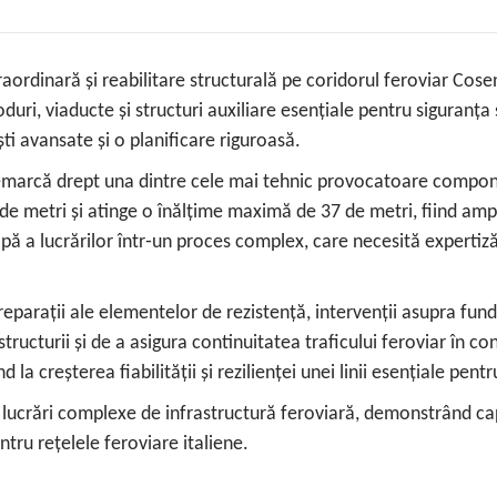
rdinară și reabilitare structurală pe coridorul feroviar Cosen
duri, viaducte și structuri auxiliare esențiale pentru siguranța 
ști avansate și o planificare riguroasă.
e remarcă drept una dintre cele mai tehnic provocatoare compone
e metri și atinge o înălțime maximă de 37 de metri, fiind ampl
tapă a lucrărilor într‑un proces complex, care necesită experti
, reparații ale elementelor de rezistență, intervenții asupra fu
tructurii și de a asigura continuitatea traficului feroviar în con
la creșterea fiabilității și rezilienței unei linii esențiale pent
în lucrări complexe de infrastructură feroviară, demonstrând ca
ntru rețelele feroviare italiene.