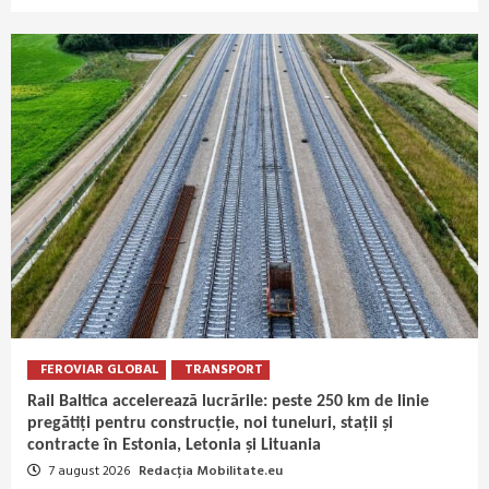
FEROVIAR GLOBAL
TRANSPORT
Rail Baltica accelerează lucrările: peste 250 km de linie
pregătiți pentru construcție, noi tuneluri, stații și
contracte în Estonia, Letonia și Lituania
7 august 2026
Redacția Mobilitate.eu