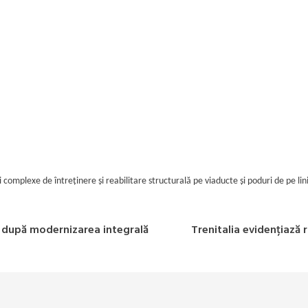
i complexe de întreținere și reabilitare structurală pe viaducte și poduri de pe l
t după modernizarea integrală
Trenitalia evidențiază r