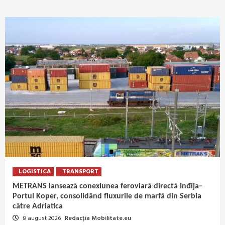
LOGISTICA
TRANSPORT
METRANS lansează conexiunea feroviară directă Inđija–
Portul Koper, consolidând fluxurile de marfă din Serbia
către Adriatica
8 august 2026
Redacția Mobilitate.eu