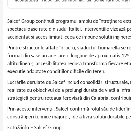
Salcef Group continuă programul amplu de întreținere extrao
spectaculoase rute din sudul Italiei. Intervențiile vizează po
accidentat și acces limitat, ceea ce impune soluții inginere
Printre structurile aflate în lucru, viaductul Fiumarella s
format din șase arcade, are o lungime de aproximativ 125 d
altitudinea și accesibilitatea redusă transformă fiecare e
execuție adaptate condițiilor dificile din teren.
Lucrările derulate de Salcef includ consolidări structurale
realizate cu obiectivul de a prelungi durata de viață a infras
strategică pentru rețeaua feroviară din Calabria, contribuind 
Prin aceste intervenții, Salcef confirmă rolul său de lider 
constrângeri tehnice majore și de a livra soluții durabile pe
Foto&info – Salcef Group