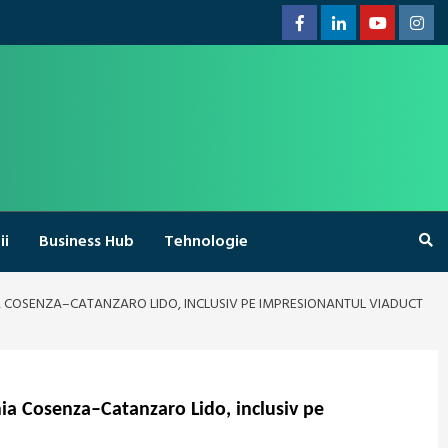
Facebook
Linkedin
Youtube
Inst
ii
Business Hub
Tehnologie
NIA COSENZA–CATANZARO LIDO, INCLUSIV PE IMPRESIONANTUL VIADUCT
inia Cosenza–Catanzaro Lido, inclusiv pe