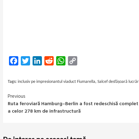
Facebook
Twitter
LinkedIn
Reddit
WhatsApp
Copy
Link
Tags:
inclusiv pe impresionantul viaduct Fiumarella
,
Salcef desfășoară lucrăr
Previous
Continue
Ruta feroviară Hamburg–Berlin a fost redeschisă comple
Reading
a celor 278 km de infrastructură