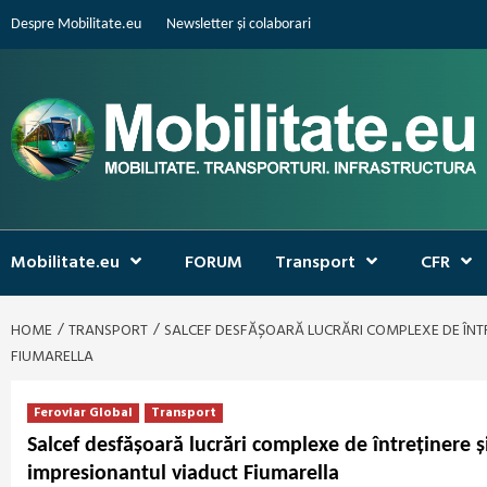
Skip
Despre Mobilitate.eu
Newsletter și colaborari
to
content
Mobilitate.eu
FORUM
Transport
CFR
HOME
TRANSPORT
SALCEF DESFĂȘOARĂ LUCRĂRI COMPLEXE DE ÎNTR
FIUMARELLA
Feroviar Global
Transport
Salcef desfășoară lucrări complexe de întreținere ș
impresionantul viaduct Fiumarella