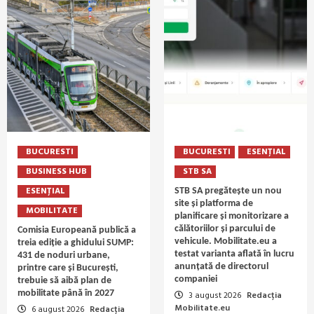
BUCURESTI
BUCURESTI
ESENȚIAL
BUSINESS HUB
STB SA
ESENȚIAL
STB SA pregătește un nou
site și platforma de
MOBILITATE
planificare și monitorizare a
călătoriilor și parcului de
Comisia Europeană publică a
vehicule. Mobilitate.eu a
treia ediție a ghidului SUMP:
testat varianta aflată în lucru
431 de noduri urbane,
anunțată de directorul
printre care și București,
companiei
trebuie să aibă plan de
mobilitate până în 2027
3 august 2026
Redacția
Mobilitate.eu
6 august 2026
Redacția