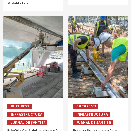
Mobilitate.eu
BUCURESTI
BUCURESTI
INFRASTRUCTURA
INFRASTRUCTURA
JURNAL DE ȘANTIER
JURNAL DE ȘANTIER
Primăria Capitalei accelerează
Bucureștiul avansează pe