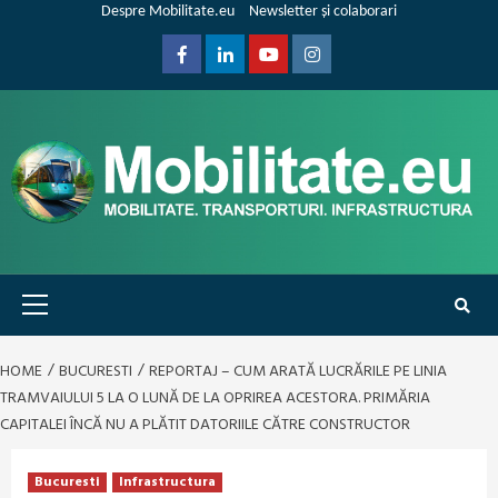
Skip
Despre Mobilitate.eu
Newsletter și colaborari
to
content
Facebook
Linkedin
Youtube
Instagram
Primary
Menu
HOME
BUCURESTI
REPORTAJ – CUM ARATĂ LUCRĂRILE PE LINIA
TRAMVAIULUI 5 LA O LUNĂ DE LA OPRIREA ACESTORA. PRIMĂRIA
CAPITALEI ÎNCĂ NU A PLĂTIT DATORIILE CĂTRE CONSTRUCTOR
Bucuresti
Infrastructura