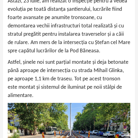
Astăzi, 23 iulie, am realizat o inspecție pentru a vedea
evoluția pe toată distanța șantierului, lucrările fiind
foarte avansate pe anumite tronsoane, cu
demontarea vechii infrastructuri total realizată și cu
stratul pregătit pentru instalarea traverselor și a căii
de rulare. Am mers de la intersecția cu Ștefan cel Mare
spre capătul lucrărilor de la Pod Băneasa.
Astfel, șinele noi sunt parțial montate și deja betonate
până aproape de intersecția cu strada Mihail Glinka,
pe aproape 1,1 km de traseu. Tot pe acest tronson
este montat și sistemul de iluminat pe noii stâlpi de
alimentare.