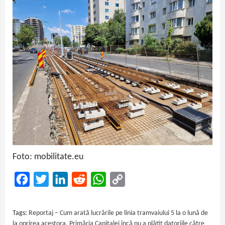
Foto: mobilitate.eu
Facebook
Twitter
LinkedIn
Reddit
WhatsApp
Copy
Link
Tags:
Reportaj – Cum arată lucrările pe linia tramvaiului 5 la o lună de
la oprirea acestora. Primăria Capitalei încă nu a plătit datoriile către