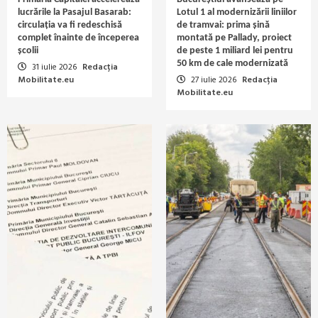
lucrările la Pasajul Basarab:
Lotul 1 al modernizării liniilor
circulația va fi redeschisă
de tramvai: prima șină
complet înainte de începerea
montată pe Pallady, proiect
școlii
de peste 1 miliard lei pentru
50 km de cale modernizată
31 iulie 2026
Redacția
Mobilitate.eu
27 iulie 2026
Redacția
Mobilitate.eu