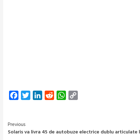
Facebook
Twitter
LinkedIn
Reddit
WhatsApp
Copy
Link
Previous
Continue
Solaris va livra 45 de autobuze electrice dublu articulate 
Reading