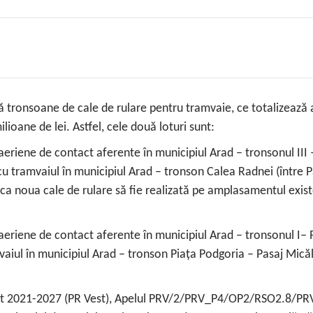
 tronsoane de cale de rulare pentru tramvaie, ce totalizează a
lioane de lei. Astfel, cele două loturi sunt:
ei aeriene de contact aferente în municipiul Arad – tronsonul II
u tramvaiul în municipiul Arad – tronson Calea Radnei (între P
ca noua cale de rulare să fie realizată pe amplasamentul exist
lei aeriene de contact aferente în municipiul Arad – tronsonul I
aiul în municipiul Arad – tronson Piața Podgoria – Pasaj Mică
 Vest 2021-2027 (PR Vest), Apelul PRV/2/PRV_P4/OP2/RSO2.8/PR