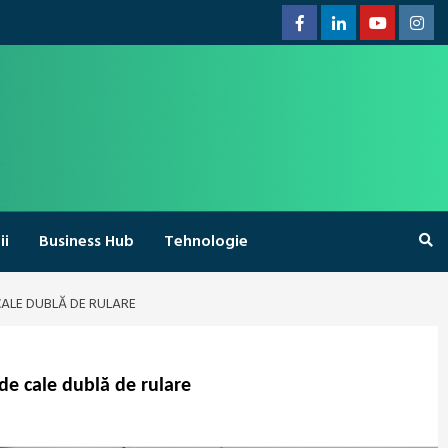
Facebook
Linkedin
Youtube
Inst
ii
Business Hub
Tehnologie
CALE DUBLĂ DE RULARE
de cale dublă de rulare