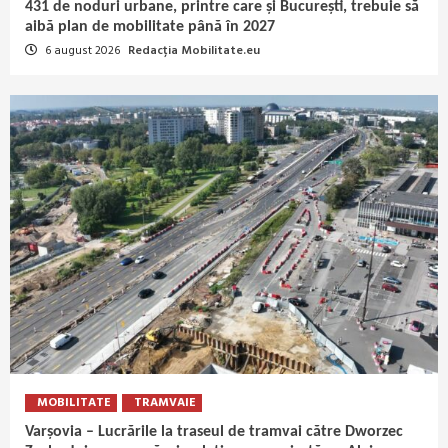
431 de noduri urbane, printre care și București, trebuie să
aibă plan de mobilitate până în 2027
6 august 2026
Redacția Mobilitate.eu
MOBILITATE
TRAMVAIE
Varșovia – Lucrările la traseul de tramvai către Dworzec