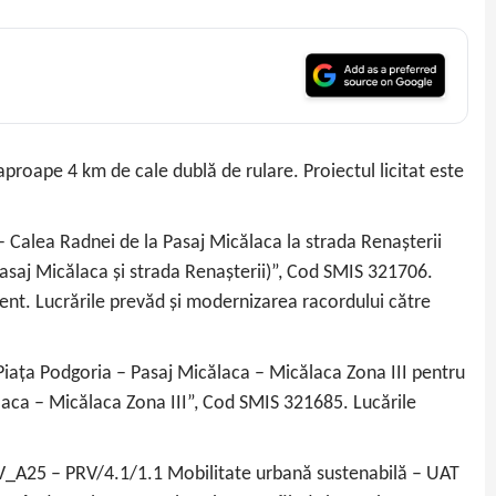
proape 4 km de cale dublă de rulare. Proiectul licitat este
I – Calea Radnei de la Pasaj Micălaca la strada Renașterii
asaj Micălaca și strada Renașterii)”, Cod SMIS 321706.
ent. Lucrările prevăd și modernizarea racordului către
– Piața Podgoria – Pasaj Micălaca – Micălaca Zona III pentru
laca – Micălaca Zona III”, Cod SMIS 321685. Lucările
V_A25 – PRV/4.1/1.1 Mobilitate urbană sustenabilă – UAT