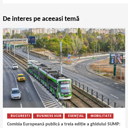
De interes pe aceeasi temă
BUCURESTI
BUSINESS HUB
ESENȚIAL
MOBILITATE
Comisia Europeană publică a treia ediție a ghidului SUMP: