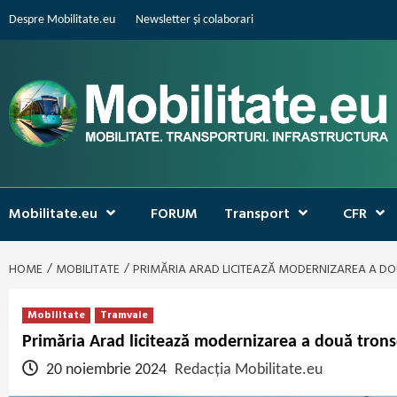
Skip
Despre Mobilitate.eu
Newsletter și colaborari
to
content
Mobilitate.eu
FORUM
Transport
CFR
HOME
MOBILITATE
PRIMĂRIA ARAD LICITEAZĂ MODERNIZAREA A DOU
Mobilitate
Tramvaie
Primăria Arad licitează modernizarea a două tronso
20 noiembrie 2024
Redacția Mobilitate.eu