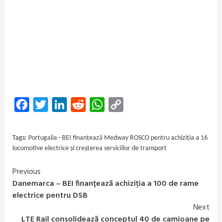
Facebook
Twitter
LinkedIn
Reddit
WhatsApp
Copy
Link
Tags:
Portugalia - BEI finanțează Medway ROSCO pentru achiziția a 16
locomotive electrice și creșterea serviciilor de transport
Previous
Continue
Danemarca – BEI finanțează achiziția a 100 de rame
Reading
electrice pentru DSB
Next
LTE Rail consolidează conceptul 40 de camioane pe