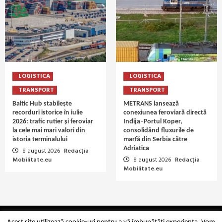
LOGISTICA
LOGISTICA
TRANSPORT
TRANSPORT
Baltic Hub stabilește
METRANS lansează
recorduri istorice în iulie
conexiunea feroviară directă
2026: trafic rutier și feroviar
Inđija–Portul Koper,
la cele mai mari valori din
consolidând fluxurile de
istoria terminalului
marfă din Serbia către
Adriatica
8 august 2026
Redacția
Mobilitate.eu
8 august 2026
Redacția
Mobilitate.eu
Copyright Mobilitate.eu © 2014-2026