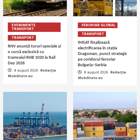
EVENIMENTE
FEROVIAR GLOBAL
TRANSPORT
TRANSPORT
TRANSPORT
IMSAT finalizează
RNV anunță tururi speciale și
electrificarea în stația
o cursă exclusivă cu
Dragoman, punct strategic
tramvaiul RHB 1020 la Rail
pe coridorul feroviar
Day 2026
Bulgaria–Serbia
8 august 2026
Redacția
8 august 2026
Redacția
Mobilitate.eu
Mobilitate.eu