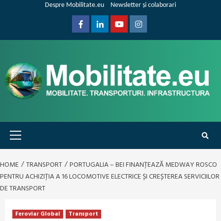
Skip
Despre Mobilitate.eu
Newsletter și colaborari
to
content
Facebook
Linkedin
Youtube
Instagram
Primary
Menu
HOME
TRANSPORT
PORTUGALIA – BEI FINANȚEAZĂ MEDWAY ROSCO
PENTRU ACHIZIȚIA A 16 LOCOMOTIVE ELECTRICE ȘI CREȘTEREA SERVICIILOR
DE TRANSPORT
Feroviar Global
Transport