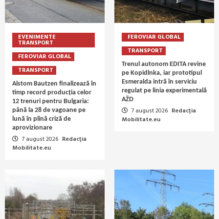
EVENIMENTE
FEROVIAR GLOBAL
TRANSPORT
TRANSPORT
FEROVIAR GLOBAL
Trenul autonom EDITA revine
TRANSPORT
pe Kopidlnka, iar prototipul
Esmeralda intră în serviciu
Alstom Bautzen finalizează în
regulat pe linia experimentală
timp record producția celor
AŽD
12 trenuri pentru Bulgaria:
7 august 2026
Redacția
până la 28 de vagoane pe
Mobilitate.eu
lună în plină criză de
aprovizionare
7 august 2026
Redacția
Mobilitate.eu