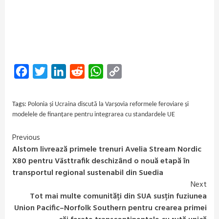
Facebook
Twitter
LinkedIn
Reddit
WhatsApp
Copy
Link
Tags:
Polonia și Ucraina discută la Varșovia reformele feroviare și
modelele de finanțare pentru integrarea cu standardele UE
Previous
Continue
Alstom livrează primele trenuri Avelia Stream Nordic
Reading
X80 pentru Västtrafik deschizând o nouă etapă în
transportul regional sustenabil din Suedia
Next
Tot mai multe comunități din SUA susțin fuziunea
Union Pacific–Norfolk Southern pentru crearea primei