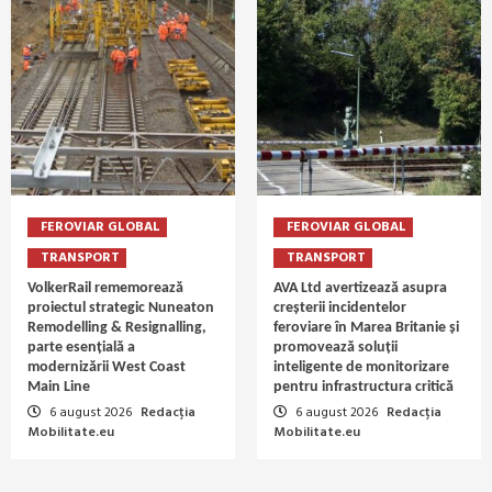
FEROVIAR GLOBAL
FEROVIAR GLOBAL
TRANSPORT
TRANSPORT
VolkerRail rememorează
AVA Ltd avertizează asupra
proiectul strategic Nuneaton
creșterii incidentelor
Remodelling & Resignalling,
feroviare în Marea Britanie și
parte esențială a
promovează soluții
modernizării West Coast
inteligente de monitorizare
Main Line
pentru infrastructura critică
6 august 2026
Redacția
6 august 2026
Redacția
Mobilitate.eu
Mobilitate.eu