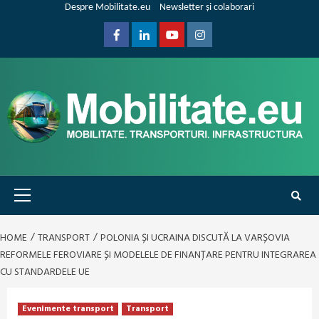
Skip
Despre Mobilitate.eu
Newsletter și colaborari
to
content
Facebook
Linkedin
Youtube
Instagram
Primary
Menu
HOME
TRANSPORT
POLONIA ȘI UCRAINA DISCUTĂ LA VARȘOVIA
REFORMELE FEROVIARE ȘI MODELELE DE FINANȚARE PENTRU INTEGRAREA
CU STANDARDELE UE
Evenimente transport
Transport