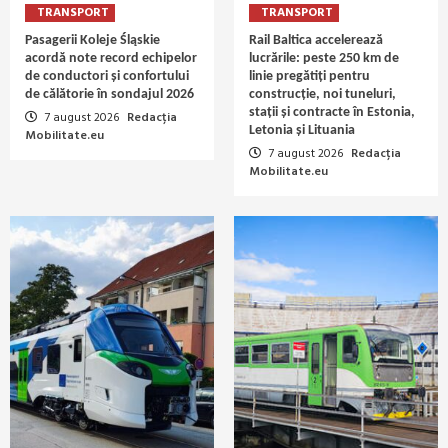
TRANSPORT
TRANSPORT
Pasagerii Koleje Śląskie
Rail Baltica accelerează
acordă note record echipelor
lucrările: peste 250 km de
de conductori și confortului
linie pregătiți pentru
de călătorie în sondajul 2026
construcție, noi tuneluri,
stații și contracte în Estonia,
7 august 2026
Redacția
Letonia și Lituania
Mobilitate.eu
7 august 2026
Redacția
Mobilitate.eu