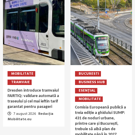
MOBILITATE
BUCURESTI
TRAMVAIE
BUSINESS HUB
ESENȚIAL
Dresden introduce tramvaiul
FAIRTIQ: validare automată a
MOBILITATE
traseului și cel mai ieftin tarif
garantat pentru pasageri
Comisia Europeană publică a
treia ediție a ghidului SUMP:
7 august 2026
Redacția
431 de noduri urbane,
Mobilitate.eu
printre care și București,
trebuie să aibă plan de
mobilitate până în 2027