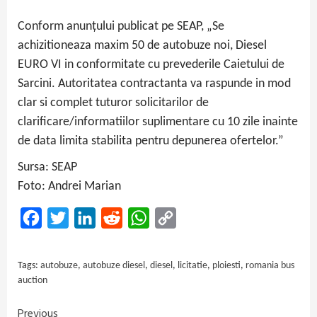
Conform anunțului publicat pe SEAP, „Se
achizitioneaza maxim 50 de autobuze noi, Diesel
EURO VI in conformitate cu prevederile Caietului de
Sarcini. Autoritatea contractanta va raspunde in mod
clar si complet tuturor solicitarilor de
clarificare/informatiilor suplimentare cu 10 zile inainte
de data limita stabilita pentru depunerea ofertelor.”
Sursa: SEAP
Foto: Andrei Marian
Facebook
Twitter
LinkedIn
Reddit
WhatsApp
Copy
Link
Tags:
autobuze
,
autobuze diesel
,
diesel
,
licitatie
,
ploiesti
,
romania bus
auction
Previous