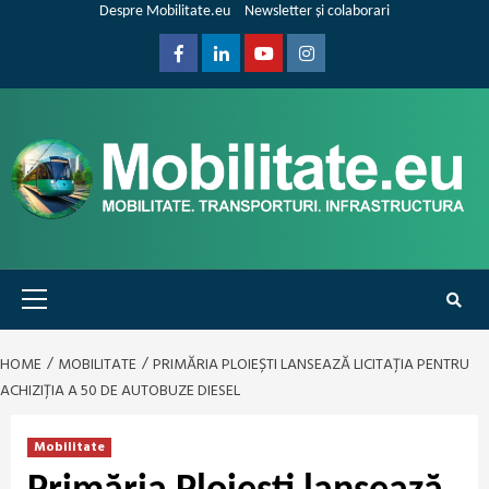
Skip
Despre Mobilitate.eu
Newsletter și colaborari
to
content
Facebook
Linkedin
Youtube
Instagram
Primary
Menu
HOME
MOBILITATE
PRIMĂRIA PLOIEȘTI LANSEAZĂ LICITAȚIA PENTRU
ACHIZIȚIA A 50 DE AUTOBUZE DIESEL
Mobilitate