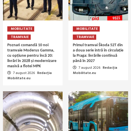
MOBILITATE
MOBILITATE
TRAMVAIE
TRAMVAIE
Poznań comandă 10 noi
Primul tramvai Škoda 52T din
tramvaie Moderus Gamma,
a doua serie intră în circulație
cu opțiune pentru încă 20:
la Praga: livrările continuă
livrări în 2028 și modernizare
până în 2027
masivă a flotei MPK
7 august 2026
Redacția
7 august 2026
Redacția
Mobilitate.eu
Mobilitate.eu