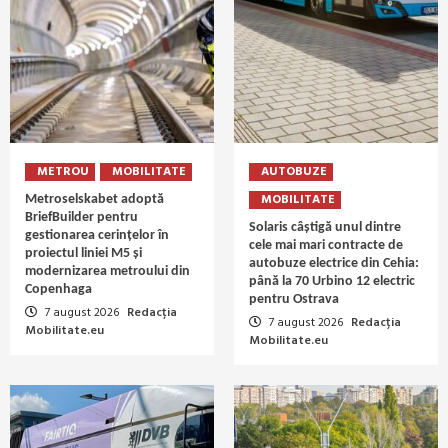
METROU
MOBILITATE
AUTOBUZE
MOBILITATE
Metroselskabet adoptă
BriefBuilder pentru
Solaris câștigă unul dintre
gestionarea cerințelor în
cele mai mari contracte de
proiectul liniei M5 și
autobuze electrice din Cehia:
modernizarea metroului din
până la 70 Urbino 12 electric
Copenhaga
pentru Ostrava
7 august 2026
Redacția
7 august 2026
Redacția
Mobilitate.eu
Mobilitate.eu