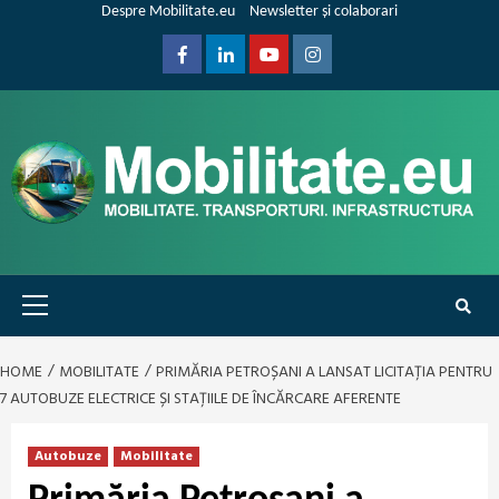
Skip
Despre Mobilitate.eu
Newsletter și colaborari
to
content
Facebook
Linkedin
Youtube
Instagram
Primary
Menu
HOME
MOBILITATE
PRIMĂRIA PETROȘANI A LANSAT LICITAȚIA PENTRU
7 AUTOBUZE ELECTRICE ȘI STAȚIILE DE ÎNCĂRCARE AFERENTE
Autobuze
Mobilitate