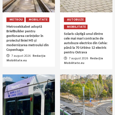
METROU
MOBILITATE
AUTOBUZE
MOBILITATE
Metroselskabet adoptă
BriefBuilder pentru
Solaris câștigă unul dintre
gestionarea cerințelor în
cele mai mari contracte de
proiectul liniei M5 și
autobuze electrice din Cehia:
modernizarea metroului din
până la 70 Urbino 12 electric
Copenhaga
pentru Ostrava
7 august 2026
Redacția
7 august 2026
Redacția
Mobilitate.eu
Mobilitate.eu