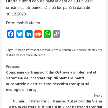
Ofertele pot fi depuse până la data de 10.05.2023,
urmând ca atribuirea să aibă loc până la data de
10.12.2023.
Foto: mobilitate.eu
Facebook
Twitter
LinkedIn
Reddit
WhatsApp
Copy
Link
Tags:
Primăria Petroșani a lansat licitația pentru 7 autobuze electrice și
stațiile de încărcare aferente
Previous
Continue
Compania de transport din Ostrava a implementat
Reading
sistemele de încărcare rapidă Siemens pentru
autobuzele electrice care dezvolta transportul
ecologic din oraș
Next
Numărul călătorilor cu transportul public din Viena
este în creștere susținută și în 2022 păstrând trendul