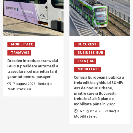
MOBILITATE
BUCURESTI
TRAMVAIE
BUSINESS HUB
ESENȚIAL
Dresden introduce tramvaiul
FAIRTIQ: validare automată a
MOBILITATE
traseului și cel mai ieftin tarif
garantat pentru pasageri
Comisia Europeană publică a
treia ediție a ghidului SUMP:
7 august 2026
Redacția
431 de noduri urbane,
Mobilitate.eu
printre care și București,
trebuie să aibă plan de
mobilitate până în 2027
6 august 2026
Redacția
Mobilitate.eu