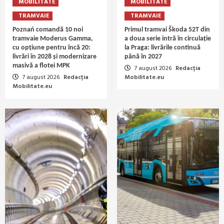
MOBILITATE
MOBILITATE
TRAMVAIE
TRAMVAIE
Poznań comandă 10 noi
Primul tramvai Škoda 52T din
tramvaie Moderus Gamma,
a doua serie intră în circulație
cu opțiune pentru încă 20:
la Praga: livrările continuă
livrări în 2028 și modernizare
până în 2027
masivă a flotei MPK
7 august 2026
Redacția
7 august 2026
Redacția
Mobilitate.eu
Mobilitate.eu