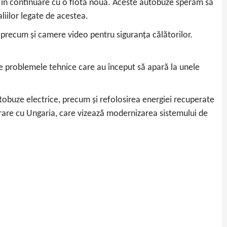
i în continuare cu o flotă nouă. Aceste autobuze sperăm să
liilor legate de acestea.
, precum și camere video pentru siguranța călătorilor.
de problemele tehnice care au început să apară la unele
tobuze electrice, precum și refolosirea energiei recuperate
rare cu Ungaria, care vizează modernizarea sistemului de