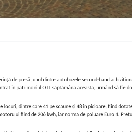
erință de presă, unul dintre autobuzele second-hand achiziţion
intrat în patrimoniul OTL săptămâna aceasta, urmând să fie do
ocuri, dintre care 41 pe scaune și 48 în picioare, fiind dotate
 motorului fiind de 206 kwh, iar norma de poluare Euro 4. Preț