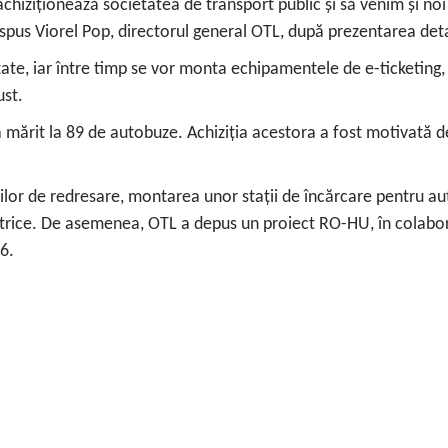
chiziționează societatea de transport public și să venim și no
 a spus Viorel Pop, directorul general OTL, după prezentarea deta
tate, iar între timp se vor monta echipamentele de e-ticketing
ust.
-a mărit la 89 de autobuze. Achiziția acestora a fost motivată 
ilor de redresare, montarea unor stații de încărcare pentru au
ctrice. De asemenea, OTL a depus un proiect RO-HU, în colabo
6.