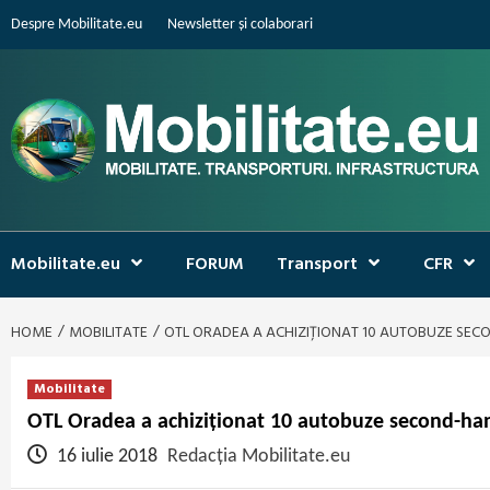
Skip
Despre Mobilitate.eu
Newsletter și colaborari
to
content
Mobilitate.eu
FORUM
Transport
CFR
HOME
MOBILITATE
OTL ORADEA A ACHIZIȚIONAT 10 AUTOBUZE SE
Mobilitate
OTL Oradea a achiziționat 10 autobuze second-ha
16 iulie 2018
Redacția Mobilitate.eu