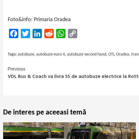
Foto&info: Primaria Oradea
Facebook
Twitter
LinkedIn
Reddit
WhatsApp
Copy
Link
Tags:
autobuze
,
autobuze euro 4
,
autobuze second hand
,
OTL Oradea
,
tran
Previous
Continue
VDL Bus & Coach va livra 55 de autobuze electrice la Ro
Reading
De interes pe aceeasi temă