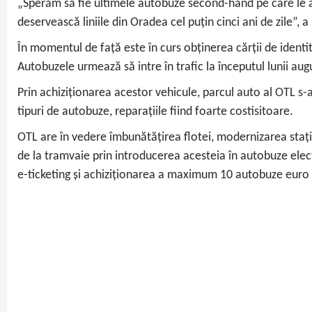
„Sperăm să fie ultimele autobuze second-hand pe care le a
deservească liniile din Oradea cel puțin cinci ani de zile”,
În momentul de față este în curs obținerea cărții de identi
Autobuzele urmează să intre în trafic la începutul lunii aug
Prin achiziționarea acestor vehicule, parcul auto al OTL s
tipuri de autobuze, reparațiile fiind foarte costisitoare.
OTL are în vedere îmbunătățirea flotei, modernizarea stați
de la tramvaie prin introducerea acesteia în autobuze ele
e-ticketing și achiziționarea a maximum 10 autobuze euro 