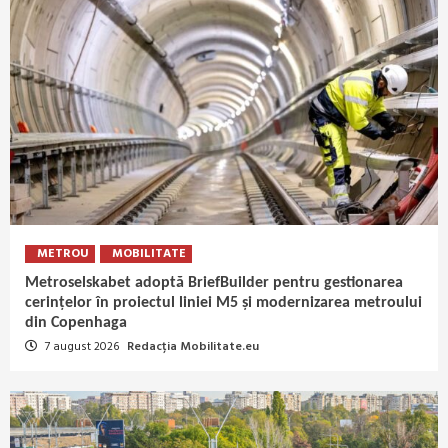
METROU
MOBILITATE
Metroselskabet adoptă BriefBuilder pentru gestionarea
cerințelor în proiectul liniei M5 și modernizarea metroului
din Copenhaga
7 august 2026
Redacția Mobilitate.eu