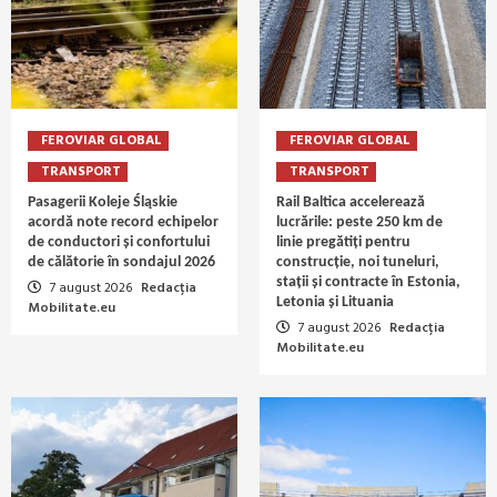
FEROVIAR GLOBAL
FEROVIAR GLOBAL
TRANSPORT
TRANSPORT
Pasagerii Koleje Śląskie
Rail Baltica accelerează
acordă note record echipelor
lucrările: peste 250 km de
de conductori și confortului
linie pregătiți pentru
de călătorie în sondajul 2026
construcție, noi tuneluri,
stații și contracte în Estonia,
7 august 2026
Redacția
Letonia și Lituania
Mobilitate.eu
7 august 2026
Redacția
Mobilitate.eu