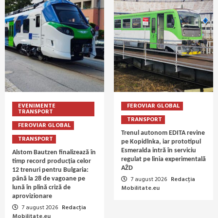
EVENIMENTE
FEROVIAR GLOBAL
TRANSPORT
TRANSPORT
FEROVIAR GLOBAL
Trenul autonom EDITA revine
TRANSPORT
pe Kopidlnka, iar prototipul
Esmeralda intră în serviciu
Alstom Bautzen finalizează în
regulat pe linia experimentală
timp record producția celor
AŽD
12 trenuri pentru Bulgaria:
7 august 2026
Redacția
până la 28 de vagoane pe
Mobilitate.eu
lună în plină criză de
aprovizionare
7 august 2026
Redacția
Mobilitate.eu