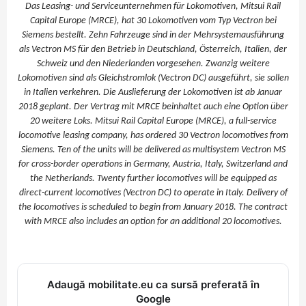
Das Leasing- und Serviceunternehmen für Lokomotiven, Mitsui Rail
Capital Europe (MRCE), hat 30 Lokomotiven vom Typ Vectron bei
Siemens bestellt. Zehn Fahrzeuge sind in der Mehrsystemausführung
als Vectron MS für den Betrieb in Deutschland, Österreich, Italien, der
Schweiz und den Niederlanden vorgesehen. Zwanzig weitere
Lokomotiven sind als Gleichstromlok (Vectron DC) ausgeführt, sie sollen
in Italien verkehren. Die Auslieferung der Lokomotiven ist ab Januar
2018 geplant. Der Vertrag mit MRCE beinhaltet auch eine Option über
20 weitere Loks. Mitsui Rail Capital Europe (MRCE), a full-service
locomotive leasing company, has ordered 30 Vectron locomotives from
Siemens. Ten of the units will be delivered as multisystem Vectron MS
for cross-border operations in Germany, Austria, Italy, Switzerland and
the Netherlands. Twenty further locomotives will be equipped as
direct-current locomotives (Vectron DC) to operate in Italy. Delivery of
the locomotives is scheduled to begin from January 2018. The contract
with MRCE also includes an option for an additional 20 locomotives.
Adaugă mobilitate.eu ca sursă preferată în
Google