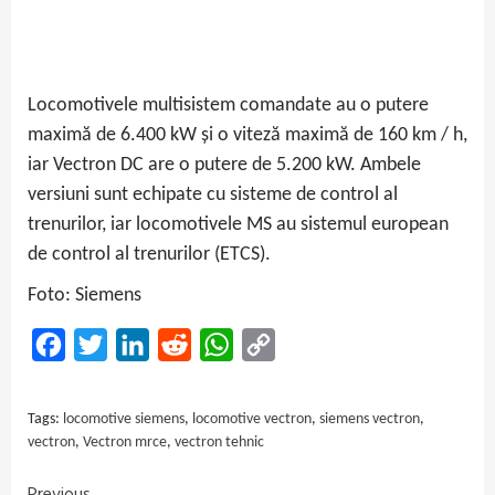
Locomotivele multisistem comandate au o putere
maximă de 6.400 kW și o viteză maximă de 160 km / h,
iar Vectron DC are o putere de 5.200 kW. Ambele
versiuni sunt echipate cu sisteme de control al
trenurilor, iar locomotivele MS au sistemul european
de control al trenurilor (ETCS).
Foto: Siemens
Facebook
Twitter
LinkedIn
Reddit
WhatsApp
Copy
Link
Tags:
locomotive siemens
,
locomotive vectron
,
siemens vectron
,
vectron
,
Vectron mrce
,
vectron tehnic
Previous