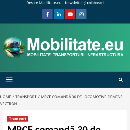
Skip
Despre Mobilitate.eu
Newsletter și colaborari
to
content
Facebook
Linkedin
Youtube
Instagram
Primary
Menu
HOME
TRANSPORT
MRCE COMANDĂ 30 DE LOCOMOTIVE SIEMENS
VECTRON
Transport