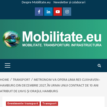
Skip
Despre Mobilitate.eu
Newsletter și colaborari
to
content
Facebook
Linkedin
Youtube
Instagram
Primary
Menu
HOME
TRANSPORT
METRONOM VA OPERA LINIA RE5 CUXHAVEN–
HAMBURG DIN DECEMBRIE 2027, ÎN URMA UNUI CONTRACT DE 10 ANI
ATRIBUIT DE LNVG ȘI ORAȘUL HAMBURG
Evenimente transport
Transport