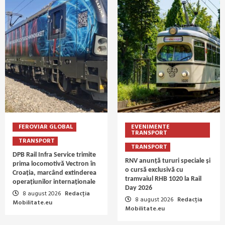
FEROVIAR GLOBAL
EVENIMENTE
TRANSPORT
TRANSPORT
TRANSPORT
DPB Rail Infra Service trimite
RNV anunță tururi speciale și
prima locomotivă Vectron în
o cursă exclusivă cu
Croația, marcând extinderea
tramvaiul RHB 1020 la Rail
operațiunilor internaționale
Day 2026
8 august 2026
Redacția
8 august 2026
Redacția
Mobilitate.eu
Mobilitate.eu