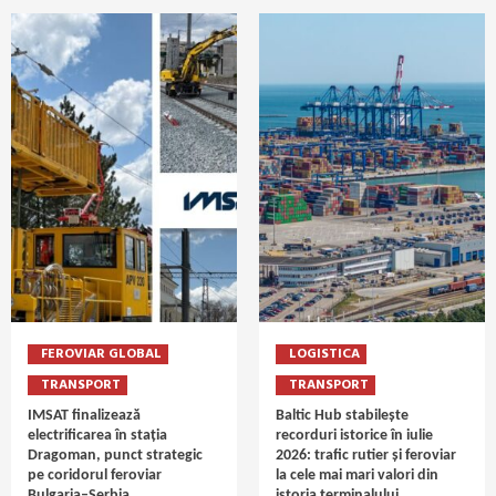
FEROVIAR GLOBAL
LOGISTICA
TRANSPORT
TRANSPORT
IMSAT finalizează
Baltic Hub stabilește
electrificarea în stația
recorduri istorice în iulie
Dragoman, punct strategic
2026: trafic rutier și feroviar
pe coridorul feroviar
la cele mai mari valori din
Bulgaria–Serbia
istoria terminalului