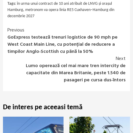
Tags:
în urma unui contract de 10 ani atribuit de LNVG și orașul
Hamburg
,
metronom va opera linia RE5 Cuxhaven–Hamburg din
decembrie 2027
Previous
Continue
GoExpress testează trenuri logistice de 90 mph pe
Reading
West Coast Main Line, cu potențial de reducere a
timpilor Anglo‑Scottish cu până la 50%
Next
Lumo operează cel mai mare tren intercity de
capacitate din Marea Britanie, peste 1.540 de
pasageri pe cursa dus‑întors
De interes pe aceeasi temă