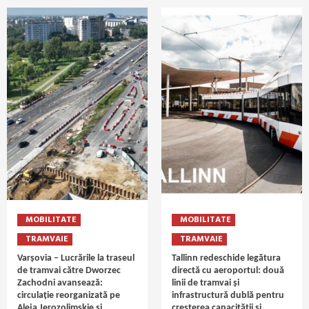
MOBILITATE
MOBILITATE
TRAMVAIE
TRAMVAIE
Varșovia – Lucrările la traseul
Tallinn redeschide legătura
de tramvai către Dworzec
directă cu aeroportul: două
Zachodni avansează:
linii de tramvai și
circulație reorganizată pe
infrastructură dublă pentru
Aleja Jerozolimskie și
creșterea capacității și