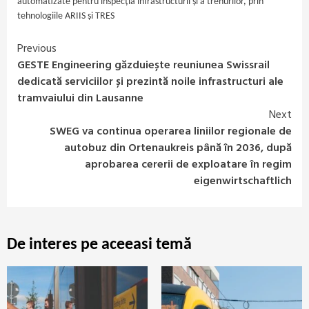
automatizate pentru inspecția infrastructurii și a trenurilor
,
prin
tehnologiile ARIIS și TRES
Previous
Continue
GESTE Engineering găzduiește reuniunea Swissrail
Reading
dedicată serviciilor și prezintă noile infrastructuri ale
tramvaiului din Lausanne
Next
SWEG va continua operarea liniilor regionale de
autobuz din Ortenaukreis până în 2036, după
aprobarea cererii de exploatare în regim
eigenwirtschaftlich
De interes pe aceeasi temă