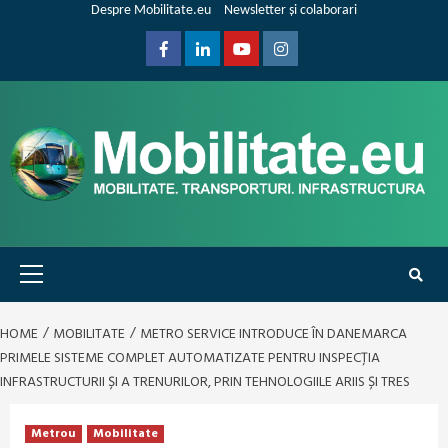
Skip
Despre Mobilitate.eu
Newsletter și colaborari
to
content
Facebook
Linkedin
Youtube
Instagram
Primary
Menu
HOME
MOBILITATE
METRO SERVICE INTRODUCE ÎN DANEMARCA
PRIMELE SISTEME COMPLET AUTOMATIZATE PENTRU INSPECȚIA
INFRASTRUCTURII ȘI A TRENURILOR, PRIN TEHNOLOGIILE ARIIS ȘI TRES
Metrou
Mobilitate