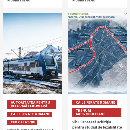
Mobilitate.eu
Mobilitate.eu
AUTORITATEA PENTRU
CAILE FERATE ROMANE
REFORMĂ FEROVIARĂ
TRENURI
CAILE FERATE ROMANE
METROPOLITANE
CFR CALATORI
Sibiu lansează achiziția
pentru studiul de fezabilitate