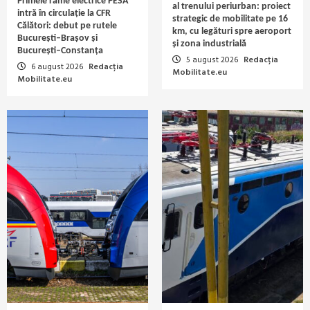
Primele rame electrice PESA
al trenului periurban: proiect
intră în circulație la CFR
strategic de mobilitate pe 16
Călători: debut pe rutele
km, cu legături spre aeroport
București–Brașov și
și zona industrială
București–Constanța
5 august 2026
Redacția
6 august 2026
Redacția
Mobilitate.eu
Mobilitate.eu