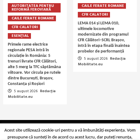
AUTORITATEA PENTRU
CAILE FERATE ROMANE
REFORMĂ FEROVIARĂ
CFR CALATORI
CAILE FERATE ROMANE
LEMA 014 și LEMA 010,
CFR CALATORI
ultimele locomotive
modernizate din programul
ESENȚIAL
CFR Călători–SCRL Brașov,
Primele rame electrice
intră în etapa finală înaintea
regionale PESA intră în
probelor de performanță
circulație în România: 5
5 august 2026
Redacția
trenuri livrate CFR Călători,
Mobilitate.eu
alte 5 merg la TFC săptămâna
viitoare. Vor circula pe rutele
dintre București, Brașov,
Constanța și Roșiori
5 august 2026
Redacția
Mobilitate.eu
Copyright Mobilitate.eu © 2014-2026
Acest site utilizează cookie-uri pentru a vă îmbunătăți experiența. Vom
presupune că sunteți în de acord cu acest lucru, dar puteți renunța,