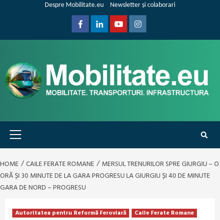
Skip
Despre Mobilitate.eu
Newsletter și colaborari
to
content
Facebook
Linkedin
Youtube
Instagram
Primary
Menu
HOME
CAILE FERATE ROMANE
MERSUL TRENURILOR SPRE GIURGIU – O
ORĂ ȘI 30 MINUTE DE LA GARA PROGRESU LA GIURGIU ȘI 40 DE MINUTE
GARA DE NORD – PROGRESU
Autoritatea pentru Reformă Feroviară
Caile Ferate Romane