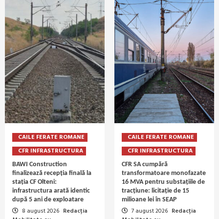
CAILE FERATE ROMANE
CAILE FERATE ROMANE
CFR INFRASTRUCTURA
CFR INFRASTRUCTURA
BAWI Construction
CFR SA cumpără
finalizează recepția finală la
transformatoare monofazate
stația CF Olteni:
16 MVA pentru substațiile de
infrastructura arată identic
tracțiune: licitație de 15
după 5 ani de exploatare
milioane lei în SEAP
8 august 2026
Redacția
7 august 2026
Redacția