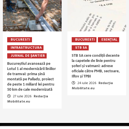
BUCURESTI
BUCURESTI
ESENȚIAL
INFRASTRUCTURA
STB SA
JURNAL DE ȘANTIER
STB SA cere condiții decente
la capetele de linie pentru
Bucureștiul avansează pe
șoferi și vatmani: adrese
Lotul 1 al modernizării liniilor
oficiale către PMB, sectoare,
de tramvai: prima șină
Ilfov și TPBI
montată pe Pallady, proiect
24 iulie 2026
Redacția
de peste 1 miliard lei pentru
Mobilitate.eu
50 km de cale modernizată
27 iulie 2026
Redacția
Mobilitate.eu