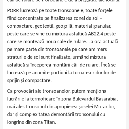
căii de rulare pe tronsoanele deja pregătite ale lotului.
PORR lucrează pe toate tronsoanele, toate forțele
fiind concentrate pe finalizarea zonei de sol –
compactare, geotextil, geogrilă, material granular,
peste care se vine cu mixtura asfaltică AB22.4 peste
care se montează noua cale de rulare. La ora actuală
pe mare parte din tronsoanele pe care am mers
straturile de sol sunt finalizate, urmând mixtura
asfaltică și începerea montării căii de rulare. Încă se
lucrează pe anumite porțiuni la turnarea zidurilor de
sprijin și compactare.
Ca provocări ale tronsoanelor, putem menționa
lucrările la termoficare în zona Bulevardul Basarabia,
mai ales tronsonul din apropierea șoselei Morarilor,
dar și complexitatea demontării tronsonului cu
longrine din zona Titan.