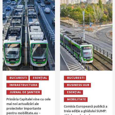
BUCURESTI
ESENȚIAL
BUCURESTI
INFRASTRUCTURA
BUSINESS HUB
JURNAL DE ȘANTIER
ESENȚIAL
MOBILITATE
Primăria Capitalei vine cu cele
mai noi actualizări ale
Comisia Europeană publică a
proiectelor importante
treia ediție a ghidului SUMP:
pentru mobilitate.eu –