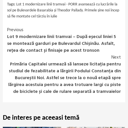
Tags:
Lot 1 modernizare linii tramvai - PORR avansează cu lucrările la
sol pe Bulevardele Basarabia și Theodor Pallady. Primele șine noi încep
să fie montate cel târziu în iulie
Previous
Continue
Lot 9 modernizare linii tramvai – După eșecul liniei 5
Reading
se montează garduri pe Bulevardul Chișinău. Asfalt,
rețea de contact și finisaje pe acest tronson
Next
Primăria Capitalei urmează să lanseze licitația pentru
studiul de fezabilitate a lărgirii Podului Constanța din
Bucureștii Noi. Astfel se trece la o nouă etapă spre
lărgirea acestuia pentru a avea trotuare largi cu piste
de biciclete și cale de rulare separată a tramvaielor
De interes pe aceeasi temă