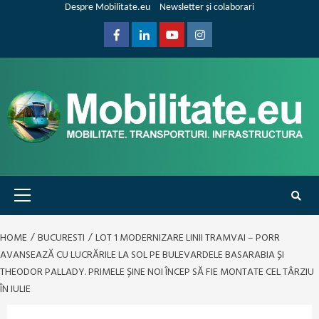
Skip
Despre Mobilitate.eu
Newsletter și colaborari
to
content
Facebook
Linkedin
Youtube
Instagram
Primary
Menu
HOME
BUCURESTI
LOT 1 MODERNIZARE LINII TRAMVAI – PORR
AVANSEAZĂ CU LUCRĂRILE LA SOL PE BULEVARDELE BASARABIA ȘI
THEODOR PALLADY. PRIMELE ȘINE NOI ÎNCEP SĂ FIE MONTATE CEL TÂRZIU
ÎN IULIE