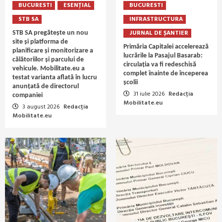
BUCURESTI
ESENȚIAL
BUCURESTI
STB SA
INFRASTRUCTURA
JURNAL DE ȘANTIER
STB SA pregătește un nou
site și platforma de
Primăria Capitalei accelerează
planificare și monitorizare a
lucrările la Pasajul Basarab:
călătoriilor și parcului de
circulația va fi redeschisă
vehicule. Mobilitate.eu a
complet înainte de începerea
testat varianta aflată în lucru
școlii
anunțată de directorul
31 iulie 2026
Redacția
companiei
Mobilitate.eu
3 august 2026
Redacția
Mobilitate.eu