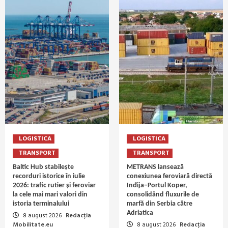
LOGISTICA
LOGISTICA
TRANSPORT
TRANSPORT
Baltic Hub stabilește
METRANS lansează
recorduri istorice în iulie
conexiunea feroviară directă
2026: trafic rutier și feroviar
Inđija–Portul Koper,
la cele mai mari valori din
consolidând fluxurile de
istoria terminalului
marfă din Serbia către
Adriatica
8 august 2026
Redacția
Mobilitate.eu
8 august 2026
Redacția