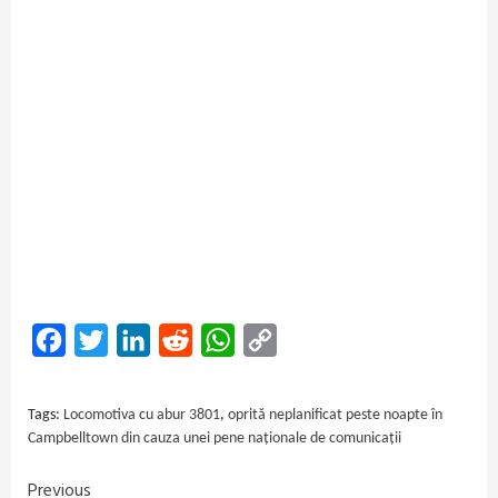
Facebook
Twitter
LinkedIn
Reddit
WhatsApp
Copy
Link
Tags:
Locomotiva cu abur 3801
,
oprită neplanificat peste noapte în
Campbelltown din cauza unei pene naționale de comunicații
Previous