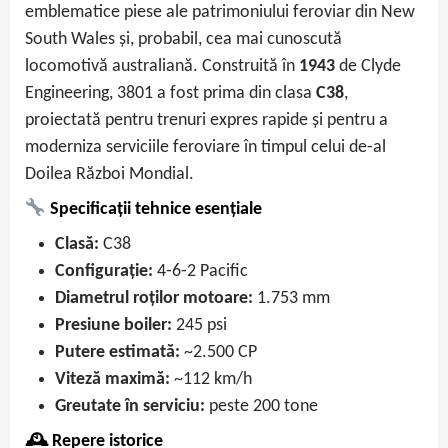
emblematice piese ale patrimoniului feroviar din New
South Wales și, probabil, cea mai cunoscută
locomotivă australiană. Construită în
1943
de Clyde
Engineering, 3801 a fost prima din clasa
C38
,
proiectată pentru trenuri expres rapide și pentru a
moderniza serviciile feroviare în timpul celui de‑al
Doilea Război Mondial.
Specificații tehnice esențiale
Clasă:
C38
Configurație:
4‑6‑2 Pacific
Diametrul roților motoare:
1.753 mm
Presiune boiler:
245 psi
Putere estimată:
~2.500 CP
Viteză maximă:
~112 km/h
Greutate în serviciu:
peste 200 tone
🕰 Repere istorice