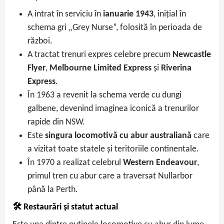
A intrat în serviciu în
ianuarie 1943
, inițial în
schema gri „Grey Nurse”, folosită în perioada de
război.
A tractat trenuri expres celebre precum
Newcastle
Flyer
,
Melbourne Limited Express
și
Riverina
Express
.
În 1963 a revenit la schema verde cu dungi
galbene, devenind imaginea iconică a trenurilor
rapide din NSW.
Este
singura locomotivă cu abur australiană
care
a vizitat toate statele și teritoriile continentale.
În 1970 a realizat celebrul
Western Endeavour
,
primul tren cu abur care a traversat Nullarbor
până la Perth.
🛠 Restaurări și statut actual