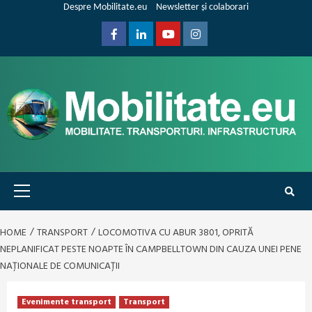
Skip
Despre Mobilitate.eu
Newsletter și colaborari
to
content
Facebook
Linkedin
Youtube
Instagram
Primary
Menu
HOME
TRANSPORT
LOCOMOTIVA CU ABUR 3801, OPRITĂ
NEPLANIFICAT PESTE NOAPTE ÎN CAMPBELLTOWN DIN CAUZA UNEI PENE
NAȚIONALE DE COMUNICAȚII
Evenimente transport
Transport