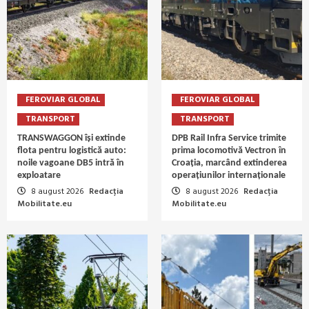
FEROVIAR GLOBAL
FEROVIAR GLOBAL
TRANSPORT
TRANSPORT
TRANSWAGGON își extinde
DPB Rail Infra Service trimite
flota pentru logistică auto:
prima locomotivă Vectron în
noile vagoane DB5 intră în
Croația, marcând extinderea
exploatare
operațiunilor internaționale
8 august 2026
Redacția
8 august 2026
Redacția
Mobilitate.eu
Mobilitate.eu