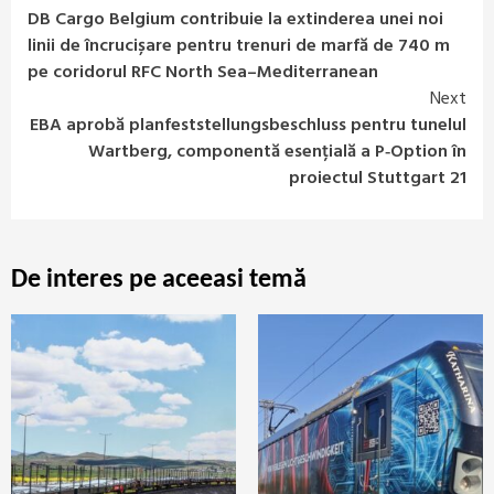
Continue
DB Cargo Belgium contribuie la extinderea unei noi
Reading
linii de încrucișare pentru trenuri de marfă de 740 m
pe coridorul RFC North Sea–Mediterranean
Next
EBA aprobă planfeststellungsbeschluss pentru tunelul
Wartberg, componentă esențială a P‑Option în
proiectul Stuttgart 21
De interes pe aceeasi temă