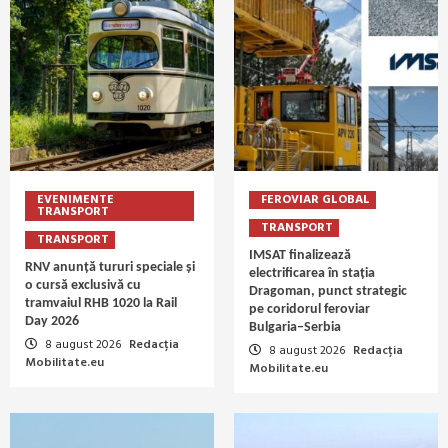
EVENIMENTE
FEROVIAR GLOBAL
TRANSPORT
TRANSPORT
TRANSPORT
IMSAT finalizează
RNV anunță tururi speciale și
electrificarea în stația
o cursă exclusivă cu
Dragoman, punct strategic
tramvaiul RHB 1020 la Rail
pe coridorul feroviar
Day 2026
Bulgaria–Serbia
8 august 2026
Redacția
8 august 2026
Redacția
Mobilitate.eu
Mobilitate.eu