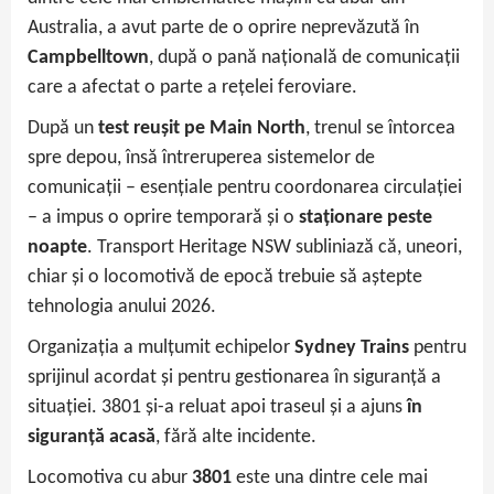
Australia, a avut parte de o oprire neprevăzută în
Campbelltown
, după o pană națională de comunicații
care a afectat o parte a rețelei feroviare.
După un
test reușit pe Main North
, trenul se întorcea
spre depou, însă întreruperea sistemelor de
comunicații – esențiale pentru coordonarea circulației
– a impus o oprire temporară și o
staționare peste
noapte
. Transport Heritage NSW subliniază că, uneori,
chiar și o locomotivă de epocă trebuie să aștepte
tehnologia anului 2026.
Organizația a mulțumit echipelor
Sydney Trains
pentru
sprijinul acordat și pentru gestionarea în siguranță a
situației. 3801 și-a reluat apoi traseul și a ajuns
în
siguranță acasă
, fără alte incidente.
Locomotiva cu abur
3801
este una dintre cele mai