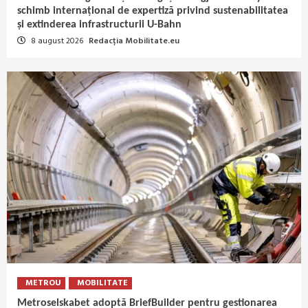
schimb internațional de expertiză privind sustenabilitatea
și extinderea infrastructurii U-Bahn
8 august 2026
Redacția Mobilitate.eu
METROU
MOBILITATE
Metroselskabet adoptă BriefBuilder pentru gestionarea