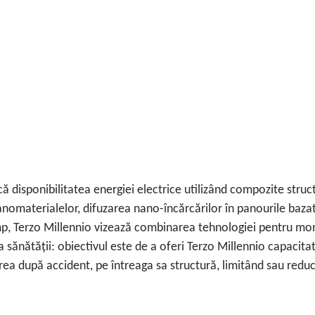
 disponibilitatea energiei electrice utilizând compozite struct
nomaterialelor, difuzarea nano-încărcărilor în panourile bazat
timp, Terzo Millennio vizează combinarea tehnologiei pentru moni
re a sănătății: obiectivul este de a oferi Terzo Millennio capac
rea după accident, pe întreaga sa structură, limitând sau reduc