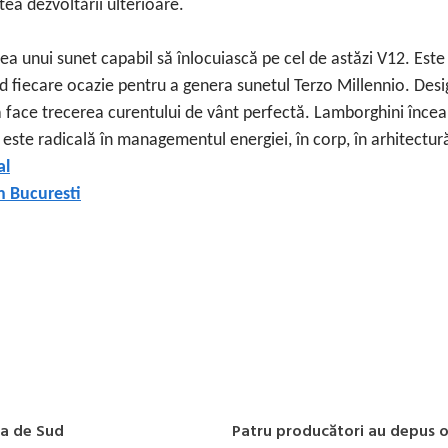
tea dezvoltării ulterioare.
ea unui sunet capabil să înlocuiască pe cel de astăzi V12. Este
d fiecare ocazie pentru a genera sunetul Terzo Millennio. Desig
 a face trecerea curentului de vânt perfectă. Lamborghini încea
ste radicală în managementul energiei, în corp, în arhitectură
al
n Bucuresti
ea de Sud
Patru producători au depus of