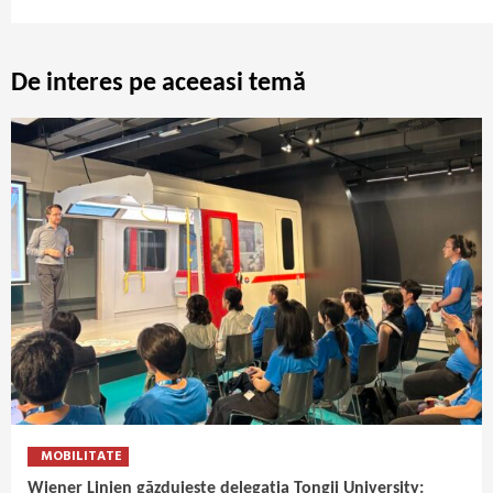
Reading
De interes pe aceeasi temă
MOBILITATE
Wiener Linien găzduiește delegația Tongji University: