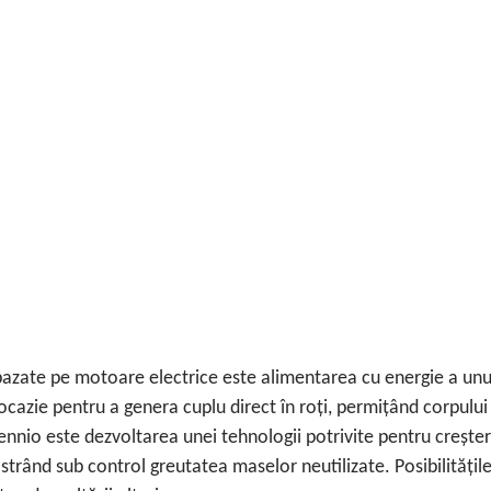
bazate pe motoare electrice este alimentarea cu energie a unui
azie pentru a genera cuplu direct în roți, permițând corpului 
nio este dezvoltarea unei tehnologii potrivite pentru creșterea
trând sub control greutatea maselor neutilizate. Posibilitățile