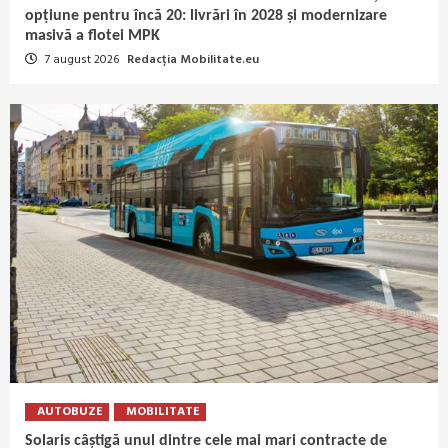
opțiune pentru încă 20: livrări în 2028 și modernizare
masivă a flotei MPK
7 august 2026
Redacția Mobilitate.eu
AUTOBUZE
MOBILITATE
Solaris câștigă unul dintre cele mai mari contracte de