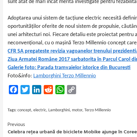
sunt atât de mari încât merită investigate pentru fezabilita
Adoptarea unui sistem de tacțiune electric necesită definir
oportunităților oferite de noul sistem de propulsie, căutân
unei arhitecturi noi. Fiecare detaliu este proiectat pentru
neconvențional, cu o mașină Terzo Millennio concept care e
CFR SA pregateste revizia vagoanelor trenului prezidenti
Ziua Armatei Române 2017 sarbatorita în Parcul Carol di
Galerie foto: Parada tramvaielor istorice din Bucuresti
Foto&info:
Lamborghini Terzo Millennio
Facebook
Twitter
LinkedIn
Reddit
WhatsApp
Copy
Link
Tags:
concept
,
electric
,
Lamborghini
,
motor
,
Terzo Millennio
Previous
Continue
Celebra rețea urbană de biciclete Mobike ajunge în Core