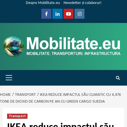
Skip
Despre Mobilitate.eu
Newsletter și colaborari
to
content
Facebook
Linkedin
Youtube
Instagram
Primary
Menu
HOME
TRANSPORT
IKEA REDUCE IMPACTUL SĂU CLIMATIC CU 4,476
TONE DE DIOXID DE CARBON PE AN CU GREEN CARGO SUEDIA
Transport