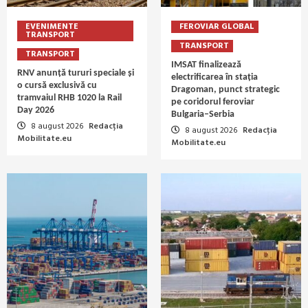
EVENIMENTE
FEROVIAR GLOBAL
TRANSPORT
TRANSPORT
TRANSPORT
IMSAT finalizează
RNV anunță tururi speciale și
electrificarea în stația
o cursă exclusivă cu
Dragoman, punct strategic
tramvaiul RHB 1020 la Rail
pe coridorul feroviar
Day 2026
Bulgaria–Serbia
8 august 2026
Redacția
8 august 2026
Redacția
Mobilitate.eu
Mobilitate.eu