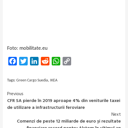
Foto: mobilitate.eu
Facebook
Twitter
LinkedIn
Reddit
WhatsApp
Copy
Link
Tags:
Green Cargo Suedia
,
IKEA
Previous
Continue
CFR SA pierde în 2019 aproape 4% din veniturile taxei
Reading
de utilizare a infrastructurii feroviare
Next
Comenzi de peste 12 miliarde de euro și rezultate