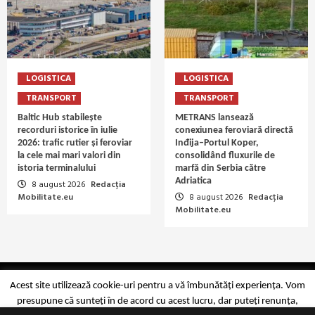
LOGISTICA
LOGISTICA
TRANSPORT
TRANSPORT
Baltic Hub stabilește
METRANS lansează
recorduri istorice în iulie
conexiunea feroviară directă
2026: trafic rutier și feroviar
Inđija–Portul Koper,
la cele mai mari valori din
consolidând fluxurile de
istoria terminalului
marfă din Serbia către
Adriatica
8 august 2026
Redacția
Mobilitate.eu
8 august 2026
Redacția
Mobilitate.eu
Copyright Mobilitate.eu © 2014-2026
Acest site utilizează cookie-uri pentru a vă îmbunătăți experiența. Vom
presupune că sunteți în de acord cu acest lucru, dar puteți renunța,