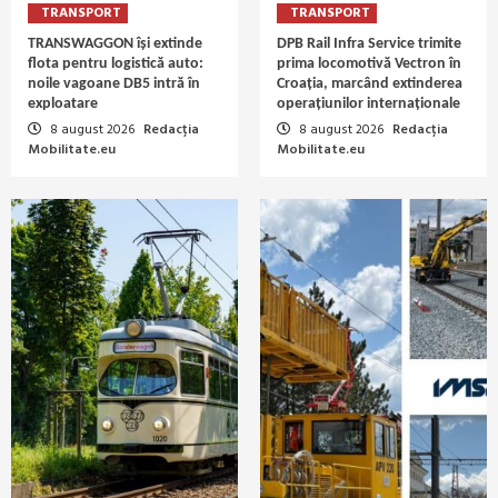
TRANSPORT
TRANSPORT
TRANSWAGGON își extinde
DPB Rail Infra Service trimite
flota pentru logistică auto:
prima locomotivă Vectron în
noile vagoane DB5 intră în
Croația, marcând extinderea
exploatare
operațiunilor internaționale
8 august 2026
Redacția
8 august 2026
Redacția
Mobilitate.eu
Mobilitate.eu