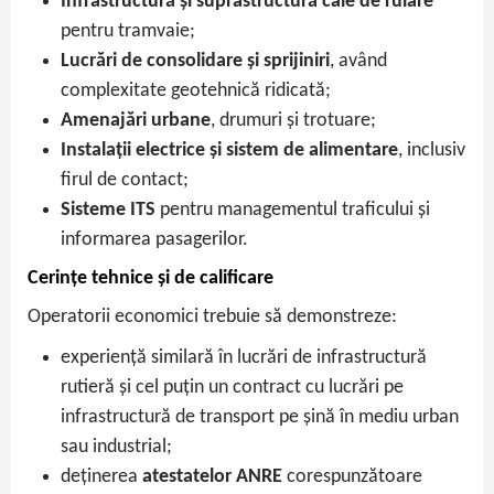
Infrastructură și suprastructură cale de rulare
pentru tramvaie;
Lucrări de consolidare și sprijiniri
, având
complexitate geotehnică ridicată;
Amenajări urbane
, drumuri și trotuare;
Instalații electrice și sistem de alimentare
, inclusiv
firul de contact;
Sisteme ITS
pentru managementul traficului și
informarea pasagerilor.
Cerințe tehnice și de calificare
Operatorii economici trebuie să demonstreze:
experiență similară în lucrări de infrastructură
rutieră și cel puțin un contract cu lucrări pe
infrastructură de transport pe șină în mediu urban
sau industrial;
deținerea
atestatelor ANRE
corespunzătoare