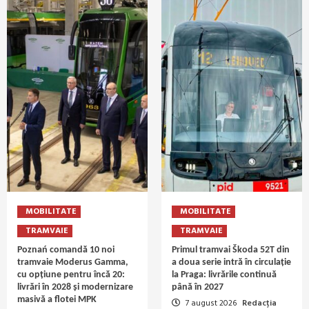
MOBILITATE
MOBILITATE
TRAMVAIE
TRAMVAIE
Poznań comandă 10 noi
Primul tramvai Škoda 52T din
tramvaie Moderus Gamma,
a doua serie intră în circulație
cu opțiune pentru încă 20:
la Praga: livrările continuă
livrări în 2028 și modernizare
până în 2027
masivă a flotei MPK
7 august 2026
Redacția