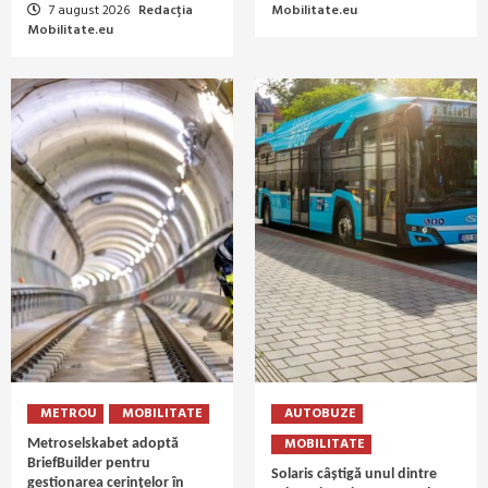
7 august 2026
Redacția
Mobilitate.eu
Mobilitate.eu
METROU
MOBILITATE
AUTOBUZE
MOBILITATE
Metroselskabet adoptă
BriefBuilder pentru
Solaris câștigă unul dintre
gestionarea cerințelor în