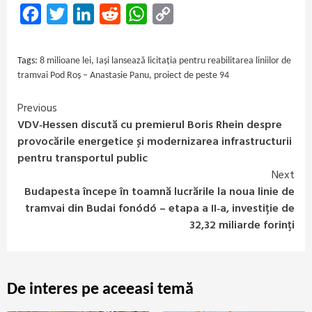
Facebook
Twitter
LinkedIn
Reddit
WhatsApp
Copy
Link
Tags:
8 milioane lei
,
Iași lansează licitația pentru reabilitarea liniilor de
tramvai Pod Roș – Anastasie Panu
,
proiect de peste 94
Previous
Continue
VDV‑Hessen discută cu premierul Boris Rhein despre
Reading
provocările energetice și modernizarea infrastructurii
pentru transportul public
Next
Budapesta începe în toamnă lucrările la noua linie de
tramvai din Budai fonódó – etapa a II‑a, investiție de
32,32 miliarde forinți
De interes pe aceeasi temă