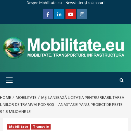
Skip
Despre Mobilitate.eu
Newsletter și colaborari
to
content
Facebook
Linkedin
Youtube
Instagram
Primary
Menu
HOME
MOBILITATE
IAȘI LANSEAZĂ LICITAȚIA PENTRU REABILITAREA
LINIILOR DE TRAMVAI POD ROȘ – ANASTASIE PANU, PROIECT DE PESTE
94,8 MILIOANE LEI
Mobilitate
Tramvaie