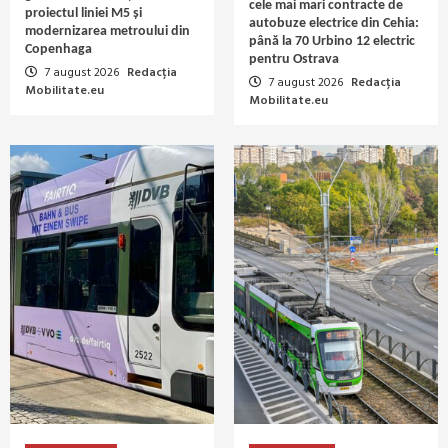
cele mai mari contracte de
proiectul liniei M5 și
autobuze electrice din Cehia:
modernizarea metroului din
până la 70 Urbino 12 electric
Copenhaga
pentru Ostrava
7 august 2026
Redacția
7 august 2026
Redacția
Mobilitate.eu
Mobilitate.eu