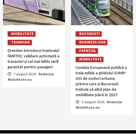
MOBILITATE
BUCURESTI
TRAMVAIE
BUSINESS HUB
ESENȚIAL
Dresden introduce tramvaiul
FAIRTIQ: validare automată a
MOBILITATE
traseului și cel mai ieftin tarif
garantat pentru pasageri
Comisia Europeană publică a
treia ediție a ghidului SUMP:
7 august 2026
Redacția
431 de noduri urbane,
Mobilitate.eu
printre care și București,
trebuie să aibă plan de
mobilitate până în 2027
6 august 2026
Redacția
Mobilitate.eu