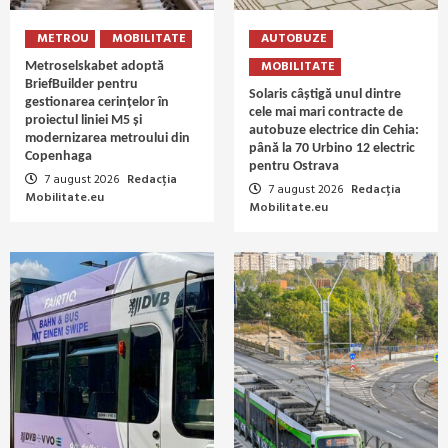
METROU
MOBILITATE
AUTOBUZE
MOBILITATE
Metroselskabet adoptă
BriefBuilder pentru
Solaris câștigă unul dintre
gestionarea cerințelor în
cele mai mari contracte de
proiectul liniei M5 și
autobuze electrice din Cehia:
modernizarea metroului din
până la 70 Urbino 12 electric
Copenhaga
pentru Ostrava
7 august 2026
Redacția
7 august 2026
Redacția
Mobilitate.eu
Mobilitate.eu