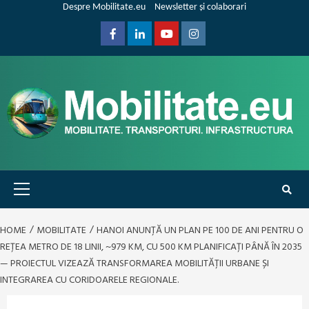
Skip
Despre Mobilitate.eu
Newsletter și colaborari
to
content
Facebook
Linkedin
Youtube
Instagram
Primary
Menu
HOME
MOBILITATE
HANOI ANUNȚĂ UN PLAN PE 100 DE ANI PENTRU O
REȚEA METRO DE 18 LINII, ~979 KM, CU 500 KM PLANIFICAȚI PÂNĂ ÎN 2035
— PROIECTUL VIZEAZĂ TRANSFORMAREA MOBILITĂȚII URBANE ȘI
INTEGRAREA CU CORIDOARELE REGIONALE.