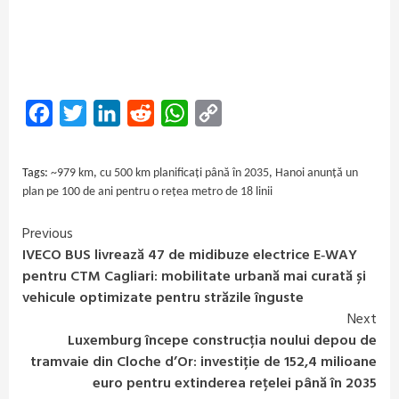
Facebook
Twitter
LinkedIn
Reddit
WhatsApp
Copy
Link
Tags:
~979 km
,
cu 500 km planificați până în 2035
,
Hanoi anunță un
plan pe 100 de ani pentru o rețea metro de 18 linii
Previous
Continue
IVECO BUS livrează 47 de midibuze electrice E‑WAY
Reading
pentru CTM Cagliari: mobilitate urbană mai curată și
vehicule optimizate pentru străzile înguste
Next
Luxemburg începe construcția noului depou de
tramvaie din Cloche d’Or: investiție de 152,4 milioane
euro pentru extinderea rețelei până în 2035