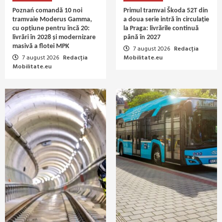
Poznań comandă 10 noi
Primul tramvai Škoda 52T din
tramvaie Moderus Gamma,
a doua serie intră în circulație
cu opțiune pentru încă 20:
la Praga: livrările continuă
livrări în 2028 și modernizare
până în 2027
masivă a flotei MPK
7 august 2026
Redacția
7 august 2026
Redacția
Mobilitate.eu
Mobilitate.eu