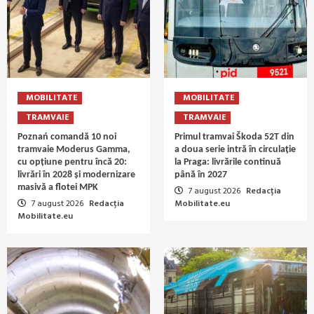
MOBILITATE
MOBILITATE
TRAMVAIE
TRAMVAIE
Poznań comandă 10 noi
Primul tramvai Škoda 52T din
tramvaie Moderus Gamma,
a doua serie intră în circulație
cu opțiune pentru încă 20:
la Praga: livrările continuă
livrări în 2028 și modernizare
până în 2027
masivă a flotei MPK
7 august 2026
Redacția
7 august 2026
Redacția
Mobilitate.eu
Mobilitate.eu