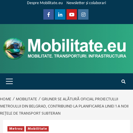
Skip
Despre Mobilitate.eu
Newsletter și colaborari
to
content
Facebook
Linkedin
Youtube
Instagram
Primary
Menu
HOME
MOBILITATE
GRUNER SE ALĂTURĂ OFICIAL PROIECTULUI
METROULUI DIN BELGRAD, CONTRIBUIND LA PLANIFICAREA LINIEI 1 A NOII
REȚELE DE TRANSPORT SUBTERAN
Metrou
Mobilitate