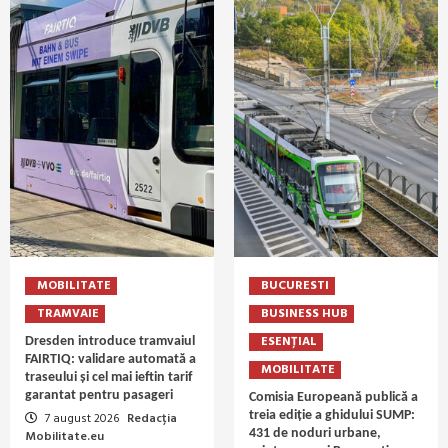
MOBILITATE
BUCURESTI
TRAMVAIE
BUSINESS HUB
ESENȚIAL
Dresden introduce tramvaiul
FAIRTIQ: validare automată a
MOBILITATE
traseului și cel mai ieftin tarif
garantat pentru pasageri
Comisia Europeană publică a
treia ediție a ghidului SUMP:
7 august 2026
Redacția
431 de noduri urbane,
Mobilitate.eu