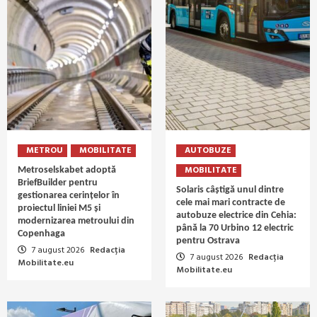
METROU
MOBILITATE
AUTOBUZE
MOBILITATE
Metroselskabet adoptă
BriefBuilder pentru
Solaris câștigă unul dintre
gestionarea cerințelor în
cele mai mari contracte de
proiectul liniei M5 și
autobuze electrice din Cehia:
modernizarea metroului din
până la 70 Urbino 12 electric
Copenhaga
pentru Ostrava
7 august 2026
Redacția
7 august 2026
Redacția
Mobilitate.eu
Mobilitate.eu