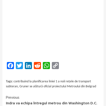
Facebook
Twitter
LinkedIn
Reddit
WhatsApp
Copy
Link
Tags:
contribuind la planificarea liniei 1 a noii rețele de transport
subteran
,
Gruner se alătură oficial proiectului Metroului din Belgrad
Previous
Continue
Indra va echipa întregul metrou din Washington D.C.