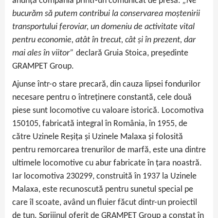
anunță compania printr-un comunicat de presă.
„Ne
bucurăm să putem contribui la conservarea moștenirii
transportului feroviar, un domeniu de activitate vital
pentru economie, atât în trecut, cât și în prezent, dar
mai ales în viitor”
declară Gruia Stoica, președinte
GRAMPET Group.
Ajunse într-o stare precară, din cauza lipsei fondurilor
necesare pentru o întreținere constantă, cele două
piese sunt locomotive cu valoare istorică. Locomotiva
150105, fabricată integral în România, în 1955, de
către Uzinele Reşiţa şi Uzinele Malaxa și folosită
pentru remorcarea trenurilor de marfă, este una dintre
ultimele locomotive cu abur fabricate în ţara noastră.
Iar locomotiva 230299, construită în 1937 la Uzinele
Malaxa, este recunoscută pentru sunetul special pe
care îl scoate, având un fluier făcut dintr-un proiectil
de tun. Sprijinul oferit de GRAMPET Group a constat în