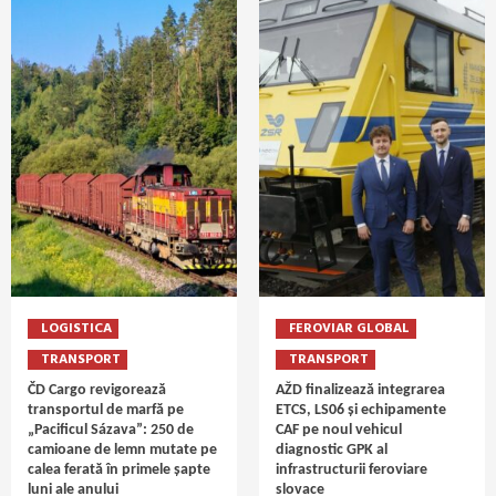
LOGISTICA
FEROVIAR GLOBAL
TRANSPORT
TRANSPORT
ČD Cargo revigorează
AŽD finalizează integrarea
transportul de marfă pe
ETCS, LS06 și echipamente
„Pacificul Sázava”: 250 de
CAF pe noul vehicul
camioane de lemn mutate pe
diagnostic GPK al
calea ferată în primele șapte
infrastructurii feroviare
luni ale anului
slovace