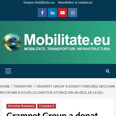
Skip
Despre Mobilitate.eu
Newsletter și colaborari
to
content
Facebook
Linkedin
Youtube
Instagram
Primary
Menu
HOME
TRANSPORT
GRAMPET GROUP A DONAT FONDURILE NECESARE
REVOPSIRII A DOUĂ LOCOMOTIVE ISTORICE DIN MUZEUL DE LA DEJ
Feroviar Romania
Transport