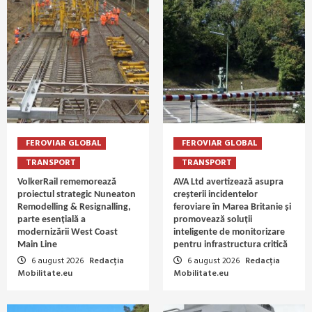
FEROVIAR GLOBAL
FEROVIAR GLOBAL
TRANSPORT
TRANSPORT
VolkerRail rememorează
AVA Ltd avertizează asupra
proiectul strategic Nuneaton
creșterii incidentelor
Remodelling & Resignalling,
feroviare în Marea Britanie și
parte esențială a
promovează soluții
modernizării West Coast
inteligente de monitorizare
Main Line
pentru infrastructura critică
6 august 2026
Redacția
6 august 2026
Redacția
Mobilitate.eu
Mobilitate.eu