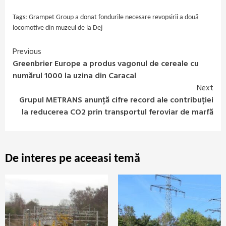
Tags:
Grampet Group a donat fondurile necesare revopsirii a două
locomotive din muzeul de la Dej
Previous
Continue
Greenbrier Europe a produs vagonul de cereale cu
Reading
numărul 1000 la uzina din Caracal
Next
Grupul METRANS anunță cifre record ale contribuției
la reducerea CO2 prin transportul feroviar de marfă
De interes pe aceeasi temă