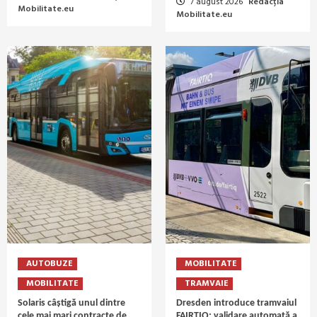
7 august 2026
Redacția
Mobilitate.eu
Mobilitate.eu
AUTOBUZE
MOBILITATE
MOBILITATE
TRAMVAIE
Solaris câștigă unul dintre
Dresden introduce tramvaiul
cele mai mari contracte de
FAIRTIQ: validare automată a