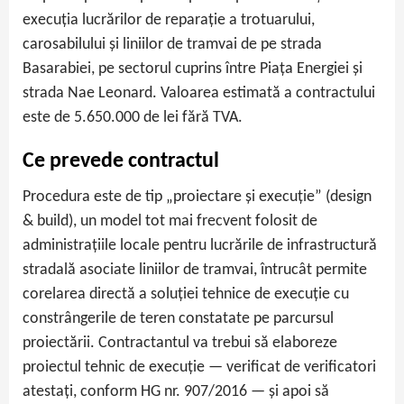
execuția lucrărilor de reparație a trotuarului,
carosabilului și liniilor de tramvai de pe strada
Basarabiei, pe sectorul cuprins între Piața Energiei și
strada Nae Leonard. Valoarea estimată a contractului
este de 5.650.000 de lei fără TVA.
Ce prevede contractul
Procedura este de tip „proiectare și execuție” (design
& build), un model tot mai frecvent folosit de
administrațiile locale pentru lucrările de infrastructură
stradală asociate liniilor de tramvai, întrucât permite
corelarea directă a soluției tehnice de execuție cu
constrângerile de teren constatate pe parcursul
proiectării. Contractantul va trebui să elaboreze
proiectul tehnic de execuție — verificat de verificatori
atestați, conform HG nr. 907/2016 — și apoi să