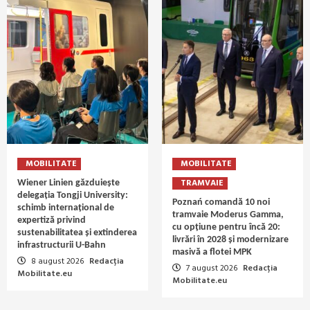
MOBILITATE
MOBILITATE
TRAMVAIE
Wiener Linien găzduiește
delegația Tongji University:
Poznań comandă 10 noi
schimb internațional de
tramvaie Moderus Gamma,
expertiză privind
cu opțiune pentru încă 20:
sustenabilitatea și extinderea
livrări în 2028 și modernizare
infrastructurii U-Bahn
masivă a flotei MPK
8 august 2026
Redacția
7 august 2026
Redacția
Mobilitate.eu
Mobilitate.eu