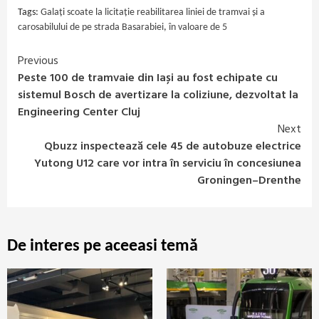
Tags:
Galați scoate la licitație reabilitarea liniei de tramvai și a
carosabilului de pe strada Basarabiei
,
în valoare de 5
Previous
Continue
Peste 100 de tramvaie din Iași au fost echipate cu
Reading
sistemul Bosch de avertizare la coliziune, dezvoltat la
Engineering Center Cluj
Next
Qbuzz inspectează cele 45 de autobuze electrice
Yutong U12 care vor intra în serviciu în concesiunea
Groningen–Drenthe
De interes pe aceeasi temă