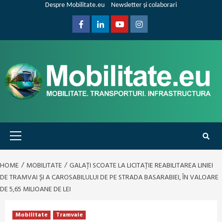
Skip
Despre Mobilitate.eu
Newsletter și colaborari
to
content
Facebook
Linkedin
Youtube
Instagram
Primary
Menu
HOME
MOBILITATE
GALAȚI SCOATE LA LICITAȚIE REABILITAREA LINIEI
DE TRAMVAI ȘI A CAROSABILULUI DE PE STRADA BASARABIEI, ÎN VALOARE
DE 5,65 MILIOANE DE LEI
Mobilitate
Tramvaie