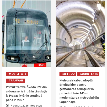
MOBILITATE
METROU
MOBILITATE
TRAMVAIE
Metroselskabet adoptă
BriefBuilder pentru
Primul tramvai Škoda 52T din
gestionarea cerințelor în
a doua serie intră în circulație
proiectul liniei M5 și
la Praga: livrările continuă
modernizarea metroului din
până în 2027
Copenhaga
7 august 2026
Redacția