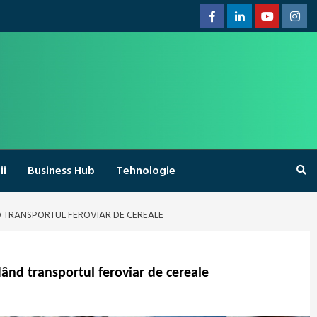
Facebook
Linkedin
Youtube
Inst
ii
Business Hub
Tehnologie
D TRANSPORTUL FEROVIAR DE CEREALE
ând transportul feroviar de cereale