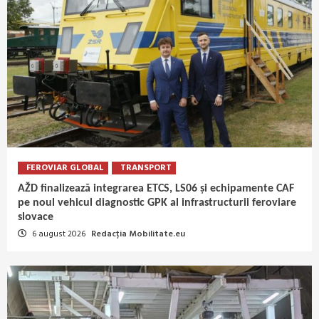
FEROVIAR GLOBAL
TRANSPORT
AŽD finalizează integrarea ETCS, LS06 și echipamente CAF
pe noul vehicul diagnostic GPK al infrastructurii feroviare
slovace
6 august 2026
Redacția Mobilitate.eu