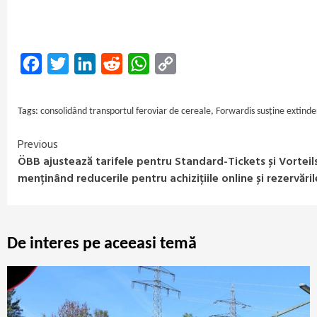
Facebook
Twitter
LinkedIn
Reddit
WhatsApp
Copy
Link
Tags:
consolidând transportul feroviar de cereale
,
Forwardis susține extinde
Previous
Continue
ÖBB ajustează tarifele pentru Standard-Tickets și Vortei
Reading
menținând reducerile pentru achizițiile online și rezervăril
De interes pe aceeasi temă