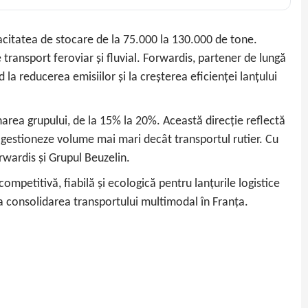
acitatea de stocare de la 75.000 la 130.000 de tone.
ransport feroviar și fluvial. Forwardis, partener de lungă
 la reducerea emisiilor și la creșterea eficienței lanțului
narea grupului, de la 15% la 20%. Această direcție reflectă
 gestioneze volume mai mari decât transportul rutier. Cu
rwardis și Grupul Beuzelin.
mpetitivă, fiabilă și ecologică pentru lanțurile logistice
a consolidarea transportului multimodal în Franța.