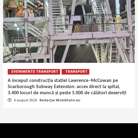
EVENIMENTE TRANSPORT
TRANSPORT
A început construcția stației Lawrence–McCowan pe
Scarborough Subway Extension: acces direct la spital,
3.400 locuri de muncă și peste 5.000 de călători deserviți
6 august 2026
Redacția Mobilitate.eu