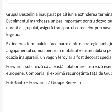
Grupul Beuzelin a inaugurat pe 18 iunie extinderea termin
Evenimentul marchează un pas important pentru dezvoltarea 
durată al grupului, asigură transportul cerealelor prin navet
logistic.
Extinderea terminalului face parte dintr-o strategie ambiți
angajamentul comun pentru o mobilitate sustenabilă și pent
ocazia inaugurării, un vagon feroviar a fost decorat specia
Forwardis subliniază că această colaborare ilustrează esenț
europene. Compania își exprimă recunoștința față de Grupu
Foto&info – Forwardis / Groupe Beuzelin