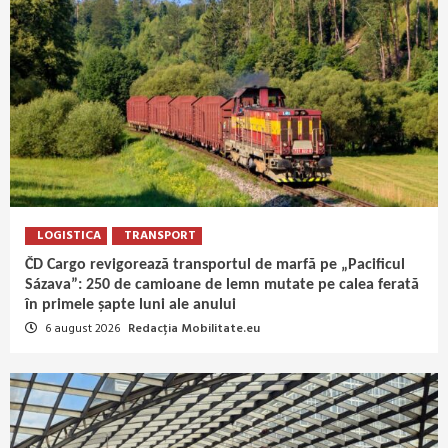
LOGISTICA
TRANSPORT
ČD Cargo revigorează transportul de marfă pe „Pacificul
Sázava”: 250 de camioane de lemn mutate pe calea ferată
în primele șapte luni ale anului
6 august 2026
Redacția Mobilitate.eu