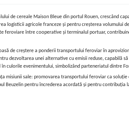
alului de cereale Maison Bleue din portul Rouen, crescând cap
logisticii agricole franceze și pentru creșterea volumului de t
e feroviare între cooperative și terminalul portuar, contribuind
oasă de creștere a ponderii transportului feroviar în aprovizio
ru dezvoltarea unei alternative cu emisii reduse, capabilă să
l în culorile evenimentului, simbolizând parteneriatul dintre Fo
a misiunii sale: promovarea transportului feroviar ca soluție co
l Beuzelin pentru încrederea acordată și pentru contribuția l