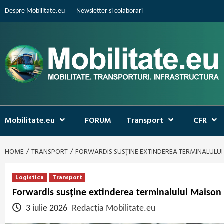
Skip
Despre Mobilitate.eu
Newsletter și colaborari
to
content
Mobilitate.eu
FORUM
Transport
CFR
HOME
TRANSPORT
FORWARDIS SUSȚINE EXTINDEREA TERMINALULUI
Logistica
Transport
Forwardis susține extinderea terminalului Maison 
3 iulie 2026
Redacția Mobilitate.eu